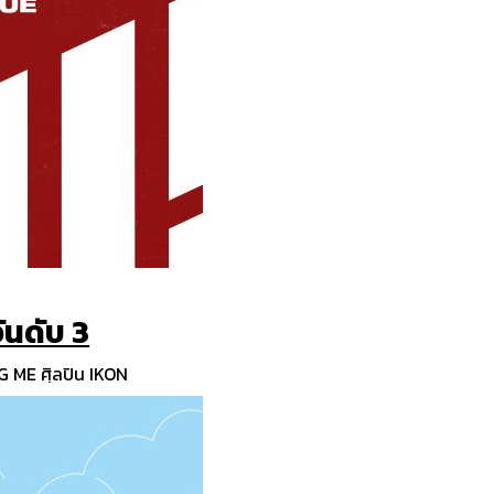
ันดับ 3
G ME ศฺิลปิน IKON