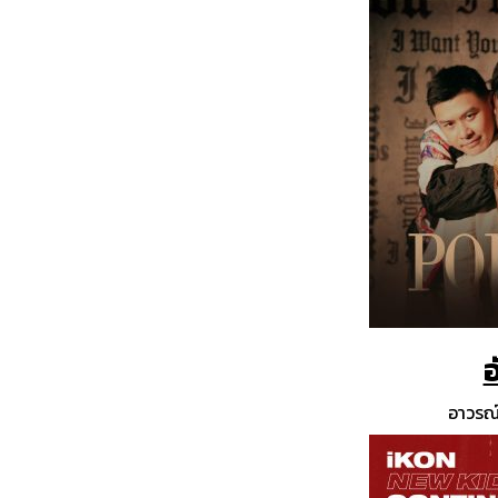
อ
อาวรณ์