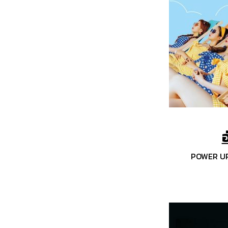
อ
POWER UP