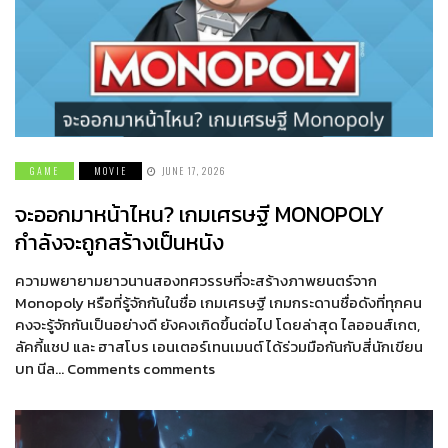
GAME
MOVIE
JUNE 17, 2026
จะออกมาหน้าไหน? เกมเศรษฐี MONOPOLY
กำลังจะถูกสร้างเป็นหนัง
ความพยายามยาวนานสองทศวรรษที่จะสร้างภาพยนตร์จาก
Monopoly หรือที่รู้จักกันในชื่อ เกมเศรษฐี เกมกระดานชื่อดังที่ทุกคน
คงจะรู้จักกันเป็นอย่างดี ยังคงเกิดขึ้นต่อไป โดยล่าสุด ไลออนส์เกต,
ลัคกี้แชป และ ฮาสโบร เอนเตอร์เทนเมนต์ ได้ร่วมมือกันกับสี่นักเขียน
บท นีล… Comments comments