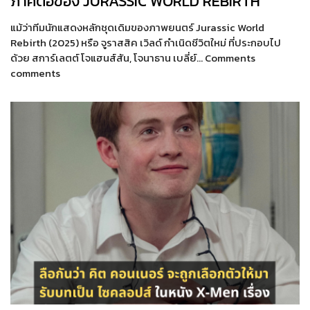
ภาคต่อของ JURASSIC WORLD REBIRTH
แม้ว่าทีมนักแสดงหลักชุดเดิมของภาพยนตร์ Jurassic World
Rebirth (2025) หรือ จูราสสิค เวิลด์ กำเนิดชีวิตใหม่ ที่ประกอบไป
ด้วย สการ์เลตต์ โจแฮนส์สัน, โจนาธาน เบลี่ย์… Comments
comments