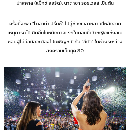
ปาสคาล (แม็กซ์ ลอร์ด), นาตาชา รอธเวลล์ เป็นต้น
ครั้งนี้จะพา “ไดอาน่า ปริ้นซ์” ไปสู่ช่วงเวลาหลายปีหลังจาก
เหตุการณ์ที่เกิดขึ้นในหนังภาคแรกในตอนนี้เจ้าหญิงแห่งอเม
ซอนผู้ไม่ย่อท้อจะต้องไปเผชิญหน้ากับ “ชีต้า” ในช่วงระหว่าง
สงครามเย็นยุค 80