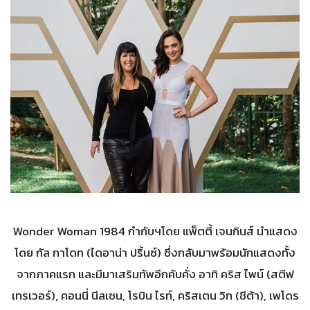
Wonder Woman 1984 กำกับฯโดย แพ็ตตี้ เจนกินส์ นำแสดง
โดย กัล กาโดท (ไดอาน่า ปริ้นซ์) ซึ่งกลับมาพร้อมนักแสดงทั้ง
จากภาคแรก และมีมาเสริมทัพอีกคับคั่ง อาทิ คริส ไพน์ (สตีฟ
เทรเวอร์), คอนนี่ นีลเซน, โรบิน ไรท์, คริสเตน วิก (ชีต้า), เพโดร