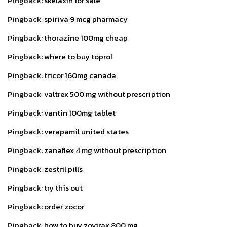
Pingback:
skelaxin for sale
Pingback:
spiriva 9 mcg pharmacy
Pingback:
thorazine 100mg cheap
Pingback:
where to buy toprol
Pingback:
tricor 160mg canada
Pingback:
valtrex 500 mg without prescription
Pingback:
vantin 100mg tablet
Pingback:
verapamil united states
Pingback:
zanaflex 4 mg without prescription
Pingback:
zestril pills
Pingback:
try this out
Pingback:
order zocor
Pingback:
how to buy zovirax 800 mg