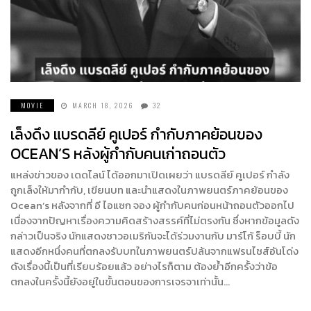
MOVIE
MARCH 18, 2026
32
เล็งดึง แบรดลีย์ คูเปอร์ กำกับภาคย้อนของ
OCEAN’S หลังผู้กำกับคนเก่าถอนตัว
แหล่งข่าวของ เดดไลน์ ได้ออกมาเปิดเผยว่า แบรดลีย์ คูเปอร์ กำลัง
ถูกเล็งให้มากำกับ, เขียนบท และนำแสดงในภาพยนตร์ภาคย้อนของ
Ocean’s หลังจากที่ อี ไอแซก จอง ผู้กำกับคนก่อนหน้าถอนตัวออกไป
เนื่องจากปัญหาเรื่องความคิดสร้างสรรค์ที่ไม่ตรงกัน ซึ่งหากข้อมูลดัง
กล่าวเป็นจริง นักแสดงชาวอเมริกันจะได้ร่วมงานกับ มาร์โก้ ร็อบบี้ นัก
แสดงอีกหนึ่งคนที่ตกลงรับบทในภาพยนตร์ปล้นจากแฟรนไชส์อันโด่ง
ดังเรื่องนี้เป็นที่เรียบร้อยแล้ว อย่างไรก็ตาม ต้องยํ้าอีกครั้งว่าข้อ
ตกลงในครั้งนี้ยังอยู่ในขั้นตอนของการเจรจาเท่านั้น…