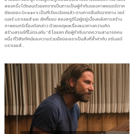
สองครั้ง ได้ถอนตัวออกจากเป็นการเป็นผู้กำกับของภาพยนตร์ภาค
ย้อนของ Ocean’s เป็นที่เรียบร้อยแล้ว ตามการยืนยันจากทาง วอร์
เนอร์ บราเธอส์ และ ลัคกี้แชป สองสตูดิโอผู้อยู่เบื้องหลังการสร้าง
ภาพยนตร์เรื่องดังกล่าว ด้วยเหตุผลเรื่องแนวทางความคิด
สร้างสรรค์ที่ไม่ตรงกัน “อี ไอแซก คือผู้กำกับมากความสามารถคน
หนึ่ง ที่วิสัยทัศน์และความร่วมมือของเขาเป็นสิ่งที่ลํ้าค่ากับ อร์เนอร์
บราเธอส์…