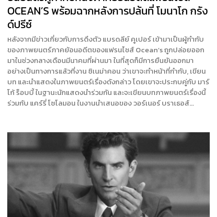
OCEAN’S พร้อมฉากหลังการปล้นที่ โมนาโก กรัง
ด์ปรีซ์
หลังจากมีข่าวเกี่ยวกับการดึงตัว แบรดลีย์ คูเปอร์ เข้ามาเป็นผู้กำกับ
ของภาพยนตร์ภาคย้อนอดีตของแฟรนไชส์ Ocean’s ถูกปล่อยออก
มาในช่วงกลางเดือนมีนาคมที่ผ่านมา ในที่สุดก็มีการยืนยันออกมา
อย่างเป็นทางการแล้วที่งาน ซิเนม่าคอน ว่าเขาจะทำหน้าที่กำกับ, เขียน
บท และนำแสดงในภาพยนตร์เรื่องดังกล่าว โดยเขาจะประกบคู่กับ มาร์
โก้ ร็อบบี้ ในฐานะนักแสดงนำร่วมกัน และจะเขียนบทภาพยนตร์เรื่องนี้
ร่วมกับ แคร์รี่ โซโลมอน ในงานนำเสนอของ วอร์เนอร์ บราเธอส์…