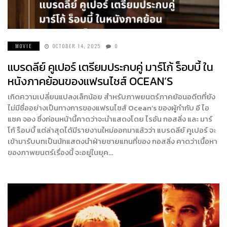
MOVIE
OCTOBER 14, 2025
0
แบรดลีย์ คูเปอร์ เตรียมประกบคู่ มาร์โก้ ร็อบบี้ ใน
หนังภาคย้อนของแฟรนไชส์ OCEAN’S
เกิดความเปลี่ยนแปลงเล็กน้อย สำหรับภาพยนตร์ภาคย้อนอดีตที่ยัง
ไม่มีชื่ออย่างเป็นทางการของแฟรนไชส์ Ocean’s ของผู้กำกับ อี ไอ
แซค จอง ซึ่งก่อนหน้านี้คาดว่าจะนำแสดงโดย ไรอัน กอสลิ่ง และ มาร์
โก้ ร็อบบี้ แต่ล่าสุดได้มีรายงานใหม่ออกมาแล้วว่า แบรดลีย์ คูเปอร์ จะ
เข้ามารับบทเป็นนักแสดงนำฝ่ายชายแทนที่ของ กอสลิ่ง คาดว่าเนื้อหา
ของภาพยนตร์เรื่องนี้ จะอยู่ในยุค…