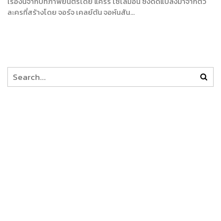
เรื่องนี้จากบทภาพยนตร์โดย แคร์รี โซโลมอน ซึ่งดัดแปลงมาจากตัว
ละครที่สร้างโดย จอร์จ เคลย์ตัน จอห์นสัน…