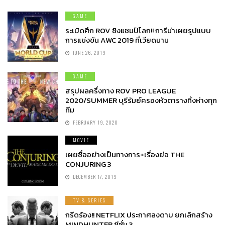
GAME
ระเบิดศึก ROV ชิงแชมป์โลก!! การีน่าเผยรูปแบบ
การแข่งขัน AWC 2019 ที่เวียดนาม
JUNE 26, 2019
GAME
สรุปผลครึ่งทาง ROV PRO LEAGUE
2020/SUMMER บุรีรัมย์ครองหัวตารางทิ้งห่างทุก
ทีม
FEBRUARY 19, 2020
MOVIE
เผยชื่ออย่างเป็นทางการ+เรื่องย่อ THE
CONJURING 3
DECEMBER 17, 2019
TV & SERIES
กรีดร้อง!! NETFLIX ประกาศลงดาบ ยกเลิกสร้าง
MINDHUNTER ซีซั่น 3