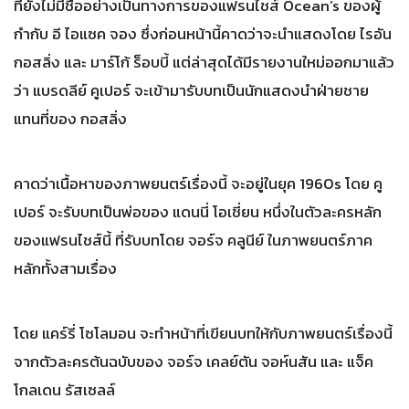
ที่ยังไม่มีชื่ออย่างเป็นทางการของแฟรนไชส์ Ocean’s ของผู้
กำกับ อี ไอแซค จอง ซึ่งก่อนหน้านี้คาดว่าจะนำแสดงโดย ไรอัน
กอสลิ่ง และ มาร์โก้ ร็อบบี้ แต่ล่าสุดได้มีรายงานใหม่ออกมาแล้ว
ว่า แบรดลีย์ คูเปอร์ จะเข้ามารับบทเป็นนักแสดงนำฝ่ายชาย
แทนที่ของ กอสลิ่ง
คาดว่าเนื้อหาของภาพยนตร์เรื่องนี้ จะอยู่ในยุค 1960s โดย คู
เปอร์ จะรับบทเป็นพ่อของ แดนนี่ โอเชี่ยน หนึ่งในตัวละครหลัก
ของแฟรนไชส์นี้ ที่รับบทโดย จอร์จ คลูนีย์ ในภาพยนตร์ภาค
หลักทั้งสามเรื่อง
โดย แคร์รี่ โซโลมอน จะทำหน้าที่เขียนบทให้กับภาพยนตร์เรื่องนี้
จากตัวละครต้นฉบับของ จอร์จ เคลย์ตัน จอห์นสัน และ แจ็ค
โกลเดน รัสเซลล์