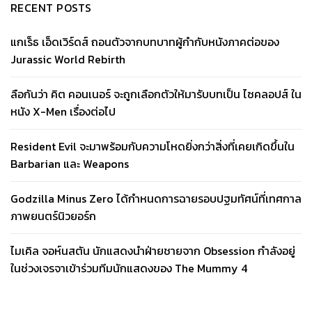
RECENT POSTS
แกเร็ธ เอ็ดเวิร์ดส์ ถอนตัวจากบทบาทผู้กำกับหนังภาคต่อของ
Jurassic World Rebirth
ลือกันว่า คิต คอนเนอร์ จะถูกเลือกตัวให้มารับบทเป็น ไซคลอปส์ ใน
หนัง X-Men เรื่องต่อไป
Resident Evil จะมาพร้อมกับความโหดยิ่งกว่าสิ่งที่เคยเกิดขึ้นใน
Barbarian และ Weapons
Godzilla Minus Zero ได้กำหนดการฉายรอบปฐมทัศน์ที่เทศกาล
ภาพยนตร์นิวยอร์ก
ไมเคิล จอห์นสตัน นักแสดงนำฝ่ายชายจาก Obsession กำลังอยู่
ในช่วงเจรจาเข้าร่วมทีมนักแสดงของ The Mummy 4