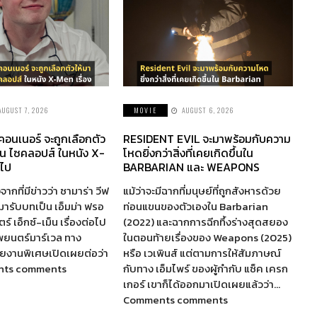
AUGUST 7, 2026
MOVIE
AUGUST 6, 2026
 คอนเนอร์ จะถูกเลือกตัว
RESIDENT EVIL จะมาพร้อมกับความ
็น ไซคลอปส์ ในหนัง X-
โหดยิ่งกว่าสิ่งที่เคยเกิดขึ้นใน
อไป
BARBARIAN และ WEAPONS
จากที่มีข่าวว่า ซามาร่า วีฟ
แม้ว่าจะมีฉากที่มนุษย์ที่ถูกสังหารด้วย
ห้มารับบทเป็น เอ็มม่า ฟรอ
ท่อนแขนของตัวเองใน Barbarian
์ เอ็กซ์-เม็น เรื่องต่อไป
(2022) และฉากการฉีกทึ้งร่างสุดสยอง
พยนตร์มาร์เวล ทาง
ในตอนท้ายเรื่องของ Weapons (2025)
รายงานพิเศษเปิดเผยต่อว่า
หรือ เวเพินส์ แต่ตามการให้สัมภาษณ์
nts comments
กับทาง เอ็มไพร์ ของผู้กำกับ แซ็ค เครก
เกอร์ เขาก็ได้ออกมาเปิดเผยแล้วว่า…
Comments comments