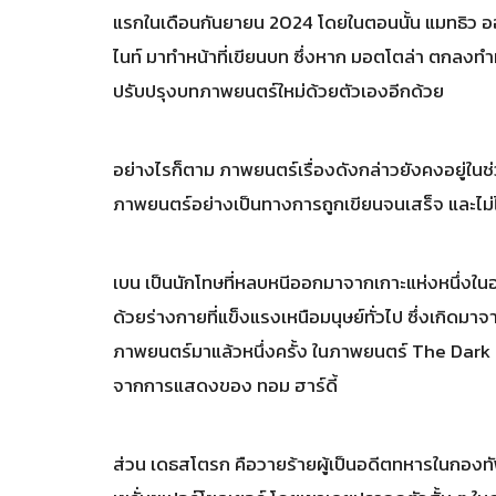
แรกในเดือนกันยายน 2024 โดยในตอนนั้น แมทธิว ออร
ไนท์ มาทำหน้าที่เขียนบท ซึ่งหาก มอตโตล่า ตกลงทำหน้
ปรับปรุงบทภาพยนตร์ใหม่ด้วยตัวเองอีกด้วย
อย่างไรก็ตาม ภาพยนตร์เรื่องดังกล่าวยังคงอยู่ในช
ภาพยนตร์อย่างเป็นทางการถูกเขียนจนเสร็จ และไม่ไ
เบน เป็นนักโทษที่หลบหนีออกมาจากเกาะแห่งหนึ่งใ
ด้วยร่างกายที่แข็งแรงเหนือมนุษย์ทั่วไป ซึ่งเก
ภาพยนตร์มาแล้วหนึ่งครั้ง ในภาพยนตร์ The Dark
จากการแสดงของ ทอม ฮาร์​ดี้
ส่วน เดธสโตรก คือวายร้ายผู้เป็นอดีตทหารในกองทั