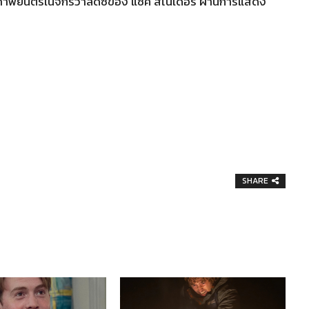
ในภาพยนตร์ในจักรวาลดีซีของ แซ็ค สไนเดอร์ ผ่านการแสดง
SHARE