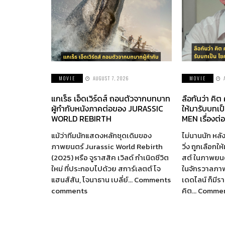
MOVIE
AUGUST 7, 2026
MOVIE
แกเร็ธ เอ็ดเวิร์ดส์ ถอนตัวจากบทบาท
ลือกันว่า คิต
ผู้กำกับหนังภาคต่อของ JURASSIC
ให้มารับบทเป
WORLD REBIRTH
MEN เรื่องต่
แม้ว่าทีมนักแสดงหลักชุดเดิมของ
ไม่นานนัก หลัง
ภาพยนตร์ Jurassic World Rebirth
วิ่ง ถูกเลือกใ
(2025) หรือ จูราสสิค เวิลด์ กำเนิดชีวิต
สต์ ในภาพยนตร
ใหม่ ที่ประกอบไปด้วย สการ์เลตต์ โจ
ในจักรวาลภา
แฮนส์สัน, โจนาธาน เบลี่ย์… Comments
เดดไลน์ ก็มี
comments
คิต… Comme