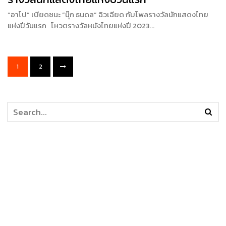
“อาโป” เบียดชนะ “นุ๊ก ธนดล” ฉิวเฉียด กับโพลรางวัลนักแสดงไทย
แห่งปีวันแรก โหวตรางวัลหนังไทยแห่งปี 2023…
1
2