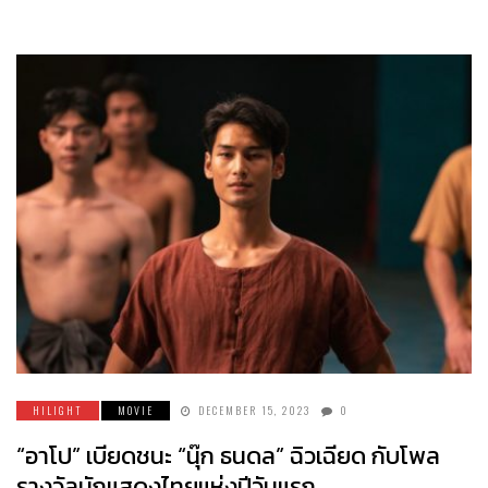
HILIGHT
MOVIE
DECEMBER 15, 2023
0
“อาโป” เบียดชนะ “นุ๊ก ธนดล” ฉิวเฉียด กับโพล
รางวัลนักแสดงไทยแห่งปีวันแรก