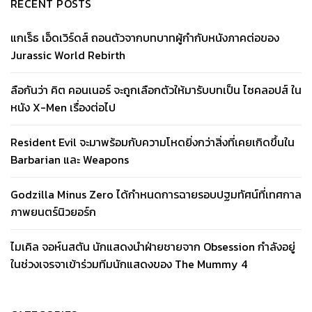
RECENT POSTS
แกเร็ธ เอ็ดเวิร์ดส์ ถอนตัวจากบทบาทผู้กำกับหนังภาคต่อของ
Jurassic World Rebirth
ลือกันว่า คิต คอนเนอร์ จะถูกเลือกตัวให้มารับบทเป็น ไซคลอปส์ ใน
หนัง X-Men เรื่องต่อไป
Resident Evil จะมาพร้อมกับความโหดยิ่งกว่าสิ่งที่เคยเกิดขึ้นใน
Barbarian และ Weapons
Godzilla Minus Zero ได้กำหนดการฉายรอบปฐมทัศน์ที่เทศกาล
ภาพยนตร์นิวยอร์ก
ไมเคิล จอห์นสตัน นักแสดงนำฝ่ายชายจาก Obsession กำลังอยู่
ในช่วงเจรจาเข้าร่วมทีมนักแสดงของ The Mummy 4