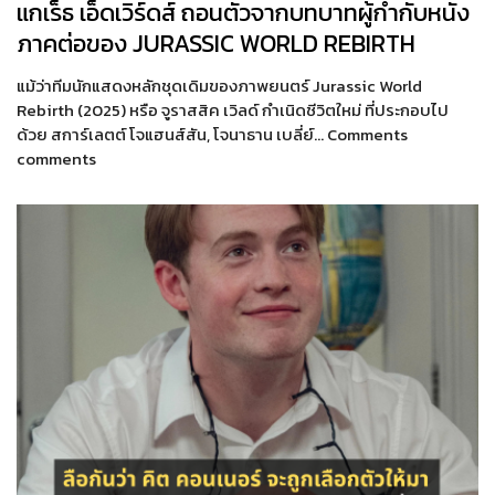
แกเร็ธ เอ็ดเวิร์ดส์ ถอนตัวจากบทบาทผู้กำกับหนัง
ภาคต่อของ JURASSIC WORLD REBIRTH
แม้ว่าทีมนักแสดงหลักชุดเดิมของภาพยนตร์ Jurassic World
Rebirth (2025) หรือ จูราสสิค เวิลด์ กำเนิดชีวิตใหม่ ที่ประกอบไป
ด้วย สการ์เลตต์ โจแฮนส์สัน, โจนาธาน เบลี่ย์… Comments
comments