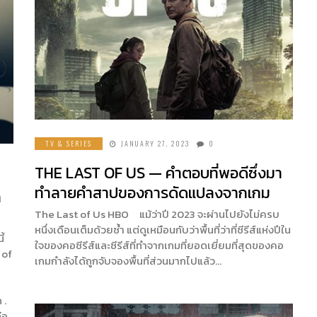
TV & SERIES
JANUARY 27, 2023
0
THE LAST OF US — คำตอบที่พอดีซึ่งมา
7
ทำลายคำสาปของการดัดแปลงจากเกม
ก
The Last of Us HBO แม้ว่าปี 2023 จะผ่านไปยังไม่ครบ
หนึ่งเดือนเต็มด้วยซํ้า แต่ดูเหมือนกับว่าพื้นที่ว่าที่ซีรีส์แห่งปีใน
้
ใจของคอซีรีส์และซีรีส์ที่ทำจากเกมที่ยอดเยี่ยมที่สุดของคอ
 of
เกมกำลังได้ถูกจับจองพื้นที่ส่วนมากไปแล้ว…
 .
่อ