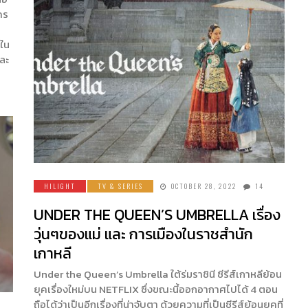
คร
์ใน
่ละ
HILIGHT
TV & SERIES
OCTOBER 28, 2022
14
UNDER THE QUEEN’S UMBRELLA เรื่อง
วุ่นๆของแม่ และ การเมืองในราชสำนัก
เกาหลี
Under the Queen’s Umbrella ใต้ร่มราชินี ซีรีส์เกาหลีย้อน
ยุคเรื่องใหม่บน NETFLIX ซึ่งขณะนี้ออกอากาศไปได้ 4 ตอน
ถือได้ว่าเป็นอีกเรื่องที่น่าจับตา ด้วยความที่เป็นซีรีส์ย้อนยุคที่