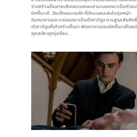
ร่างสร้างเป็นลายเส้นของวงกลมสามวงออกมาเป็นตัวละ
มิคกี้เมาส์…วัยเด็กของวอล์ท ที่มักจะนอนเล่นในทุ่งหญ้า
จินตนาการและวาดออกมาเป็นตัวการ์ตูน การสูญเสียสิทธิ
ตัวการ์ตูนที่เค้าสร้างขึ้นมา พัฒนาการของมิคกี้เมาส์ในแต
ยุคสมัย ยุครุ่งเรือง…