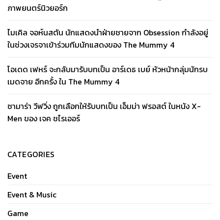
ภาพยนตร์นิวยอร์ก
ไมเคิล จอห์นสตัน นักแสดงนำฝ่ายชายจาก Obsession กำลังอยู่
ในช่วงเจรจาเข้าร่วมทีมนักแสดงของ The Mummy 4
โอเดด เฟหร์ จะกลับมารับบทเป็น อาร์เดธ เบย์ หัวหน้ากลุ่มนักรบ
เมดจาย อีกครั้ง ใน The Mummy 4
ซามาร่า วีฟวิ่ง ถูกเลือกให้รับบทเป็น เอ็มม่า ฟรอสต์ ในหนัง X-
Men ของ เจค ชไรเออร์
CATEGORIES
Event
Event & Music
Game