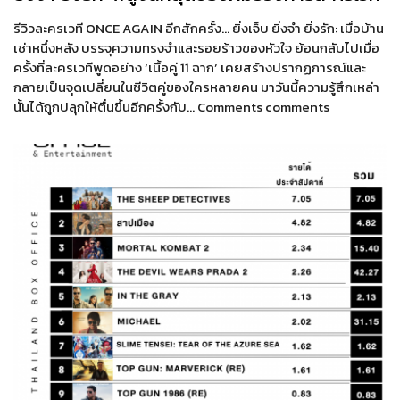
รีวิวละครเวที ONCE AGAIN อีกสักครั้ง… ยิ่งเจ็บ ยิ่งจำ ยิ่งรัก: เมื่อบ้าน
เช่าหนึ่งหลัง บรรจุความทรงจำและรอยร้าวของหัวใจ ย้อนกลับไปเมื่อ
ครั้งที่ละครเวทีพูดอย่าง ‘เนื้อคู่ 11 ฉาก’ เคยสร้างปรากฏการณ์และ
กลายเป็นจุดเปลี่ยนในชีวิตคู่ของใครหลายคน มาวันนี้ความรู้สึกเหล่า
นั้นได้ถูกปลุกให้ตื่นขึ้นอีกครั้งกับ… Comments comments