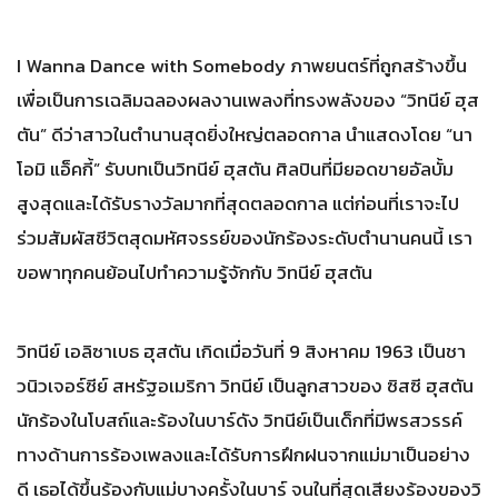
I Wanna Dance with Somebody ภาพยนตร์ที่ถูกสร้างขึ้น
เพื่อเป็นการเฉลิมฉลองผลงานเพลงที่ทรงพลังของ “วิทนีย์ ฮุส
ตัน” ดีว่าสาวในตำนานสุดยิ่งใหญ่ตลอดกาล นำแสดงโดย “นา
โอมิ แอ็คกี้” รับบทเป็นวิทนีย์ ฮุสตัน ศิลปินที่มียอดขายอัลบั้ม
สูงสุดและได้รับรางวัลมากที่สุดตลอดกาล แต่ก่อนที่เราจะไป
ร่วมสัมผัสชีวิตสุดมหัศจรรย์ของนักร้องระดับตำนานคนนี้ เรา
ขอพาทุกคนย้อนไปทำความรู้จักกับ วิทนีย์ ฮุสตัน
วิทนีย์ เอลิ​ซาเบธ ฮุสตัน เกิดเมื่อวันที่ 9 สิงหาคม 1963 เป็นชา
วนิวเจอร์ซีย์ สหรัฐอเมริกา วิทนีย์ เป็นลูกสาวของ ซิสซี ฮุสตัน
นักร้องในโบสถ์และร้องในบาร์ดัง วิทนีย์เป็นเด็กที่มีพรสวรรค์
ทางด้านการร้องเพลงและได้รับการฝึกฝนจากแม่มาเป็นอย่าง
ดี เธอได้ขึ้นร้องกับแม่บางครั้งในบาร์ จนในที่สุดเสียงร้องของวิ