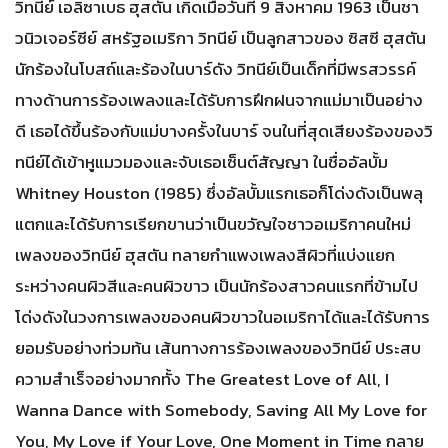
วิทนีย์ เอลิ​ซาเบธ ฮุสตัน เกิดเมื่อวันที่ 9 สิงหาคม 1963 เป็นชา
วนิวเจอร์ซีย์ สหรัฐอเมริกา วิทนีย์ เป็นลูกสาวของ ซิสซี ฮุสตัน
นักร้องในโบสถ์และร้องในบาร์ดัง วิทนีย์เป็นเด็กที่มีพรสวรรค์
ทางด้านการร้องเพลงและได้รับการฝึกฝนจากแม่มาเป็นอย่าง
ดี เธอได้ขึ้นร้องกับแม่บางครั้งในบาร์ จนในที่สุดเสียงร้องของวิ
ทนีย์ได้เข้าหูแมวมองและจับเธอเซ็นต์สัญญา ในชื่ออัลบั้ม
Whitney Houston (1985) ซึ่งอัลบั้มแรกเธอก็โด่งดังเป็นพลุ
แตกและได้รับการเรียกขานว่าเป็นขวัญใจชาวอเมริกาคนใหม่
เพลงของวิทนีย์ ฮุสตัน ทลายกำแพงเพลงสีผิวที่แบ่งแยก
ระหว่างคนผิวสีและคนผิวขาว เป็นนักร้องสาวคนแรกที่ข้ามไป
โด่งดังในวงการเพลงของคนผิวขาวในอเมริกาได้และได้รับการ
ยอมรับอย่างท่วมท้น เส้นทางการร้องเพลงของวิทนีย์ ประสบ
ความสำเร็จอย่างมากทั้ง The Greatest Love of All, I
Wanna Dance with Somebody, Saving All My Love for
You, My Love if Your Love, One Moment in Time กลาย