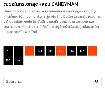
ตะขอในกระจกสุดหลอน CANDYMAN
ปล่อยออกมาแล้วกับตัวอย่างแรกของหนังสยองขวัญ-ระทึกขวัญ
แคนดี้แมน (Candyman) โดยผู้กำกับ Nia DaCosta และผู้อำนวยการ
สร้าง Jodan Peele (การันตีความระทึกจากผลงาน Get Out และ
Us) โดยจากตัวอย่างแรกนี้ทำให้เราได้รู้ว่า หนังเรื่องนี้ดูเหมือนจะเป็น
หนังภาคต่อในเฟรนไชส์…
1
…
133
134
135
136
137
…
196