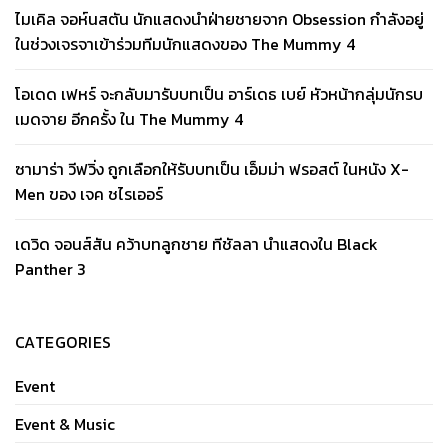
ไมเคิล จอห์นสตัน นักแสดงนำฝ่ายชายจาก Obsession กำลังอยู่
ในช่วงเจรจาเข้าร่วมทีมนักแสดงของ The Mummy 4
โอเดด เฟหร์ จะกลับมารับบทเป็น อาร์เดธ เบย์ หัวหน้ากลุ่มนักรบ
เมดจาย อีกครั้ง ใน The Mummy 4
ซามาร่า วีฟวิ่ง ถูกเลือกให้รับบทเป็น เอ็มม่า ฟรอสต์ ในหนัง X-
Men ของ เจค ชไรเออร์
เดวิด จอนส์สัน คว้าบทลูกชาย ทีชัลลา นำแสดงใน Black
Panther 3
CATEGORIES
Event
Event & Music