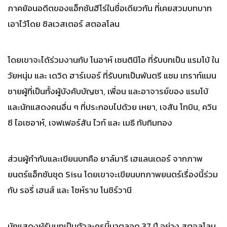
ภาคย้อนอดีตของแอ็กชันฮีโร่ในชื่อเดียวกัน ที่เคยสวมบทบาท
เอาไว้โดย ซิลเวสเตอร์ สตอลโลน
โดยเขาจะได้ร่วมงานกับ โนอาห์ เซนตินีโอ ที่รับบทเป็น แรมโบ้ ใน
วัยหนุ่ม และ เดวิด ฮาร์เบอร์ ที่รับบทเป็นพันตรี แซม เทราท์แมน
ชายผู้ที่เป็นทั้งผู้บังคับบัญชา, เพื่อน และอาจารย์ของ แรมโบ้
และนักแสดงคนอื่น ๆ ที่ประกอบไปด้วย เหยา, เจสัน โทบิน, ควิน
ซี ไอเซอาห์, เจฟเฟอร์สัน ไวท์ และ เมธี ทับทิมทอง
ส่วนผู้กำกับและเขียนบทคือ ยาล์มารี เฮแลนเดอร์ จากภาพ
ยนตร์แอ็กชันชุด Sisu โดยเขาจะเขียนบทภาพยนตร์เรื่องนี้ร่วม
กับ รอรี่ เฮนส์ และ โซห์ราบ โนชิร์วานี
นักแสดงผู้รับบทเป็นตัวละครนี้มาตลอด 37 ปี อย่าง สตอลโลน