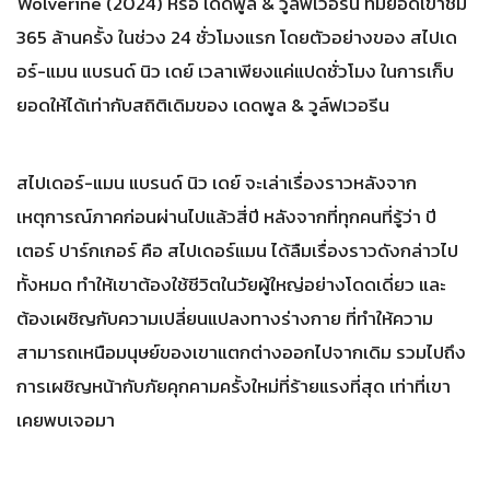
Wolverine (2024) หรือ เดดพูล & วูล์ฟเวอรีน ที่มียอดเข้าชม
365 ล้านครั้ง ในช่วง 24 ชั่วโมงแรก โดยตัวอย่างของ สไปเด
อร์-แมน แบรนด์ นิว เดย์ เวลาเพียงแค่แปดชั่วโมง ในการเก็บ
ยอดให้ได้เท่ากับสถิติเดิมของ เดดพูล & วูล์ฟเวอรีน
สไปเดอร์-แมน แบรนด์ นิว เดย์ จะเล่าเรื่องราวหลังจาก
เหตุการณ์ภาคก่อนผ่านไปแล้วสี่ปี หลังจากที่ทุกคนที่รู้ว่า ปี
เตอร์ ปาร์กเกอร์ คือ สไปเดอร์แมน ได้ลืมเรื่องราวดังกล่าวไป
ทั้งหมด ทำให้เขาต้องใช้ชีวิตในวัยผู้ใหญ่อย่างโดดเดี่ยว และ
ต้องเผชิญกับความเปลี่ยนแปลงทางร่างกาย ที่ทำให้ความ
สามารถเหนือมนุษย์ของเขาแตกต่างออกไปจากเดิม รวมไปถึง
การเผชิญหน้ากับภัยคุกคามครั้งใหม่ที่ร้ายแรงที่สุด เท่าที่เขา
เคยพบเจอมา