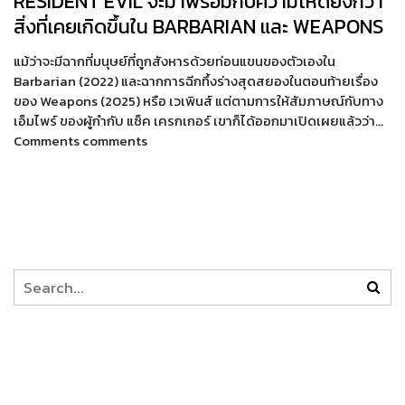
RESIDENT EVIL จะมาพร้อมกับความโหดยิ่งกว่า
สิ่งที่เคยเกิดขึ้นใน BARBARIAN และ WEAPONS
แม้ว่าจะมีฉากที่มนุษย์ที่ถูกสังหารด้วยท่อนแขนของตัวเองใน
Barbarian (2022) และฉากการฉีกทึ้งร่างสุดสยองในตอนท้ายเรื่อง
ของ Weapons (2025) หรือ เวเพินส์ แต่ตามการให้สัมภาษณ์กับทาง
เอ็มไพร์ ของผู้กำกับ แซ็ค เครกเกอร์ เขาก็ได้ออกมาเปิดเผยแล้วว่า…
Comments comments