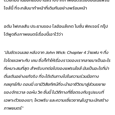
ไชส์นี้ ที่จะกลับมาทำหน้าที่เดิมกันอย่างพร้อมหน้า
อดัม โฟเกลสัน ประธานของ ไลอ้อนส์เกต โมชั่น พิคเจอร์ กรุ๊ป
ได้พูดถึงภาพยนตร์เรื่องนี้เอาไว้ว่า
“มันชัดเจนเลย หลังจาก John Wick: Chapter 4 ว่าแฟน ๆ ทึ่ง
ใจโดยเฉพาะกับ เคน ซึ่งก็ทำให้เรื่องราวของเรากลายมาเป็นอะไร
ที่เหมาะสมที่สุด สำหรับบทต่อไปของแฟรนไชส์ มันเป็นอะไรที่น่า
ตื่นเต้นอย่างแท้จริง ที่จะได้เดินทางไปในความร่วมมือทาง
กลยุทธ์กับ ดอนนี่ เขามีวิสัยทัศน์ที่จะนำเอาชีวิตมาสู่ส่วนขยาย
ของจักรวาล จอห์น วิค ชิ้นนี้ ในวิถีทางที่ซื่อตรงกับรูปแบบที่
เฉพาะตัวของเขา, ไหวพริบ และความเชี่ยวชาญในฐานะนักสร้าง
ภาพยนตร์”