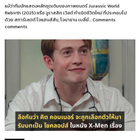
แม้ว่าทีมนักแสดงหลักชุดเดิมของภาพยนตร์ Jurassic World
Rebirth (2025) หรือ จูราสสิค เวิลด์ กำเนิดชีวิตใหม่ ที่ประกอบไป
ด้วย สการ์เลตต์ โจแฮนส์สัน, โจนาธาน เบลี่ย์… Comments
comments