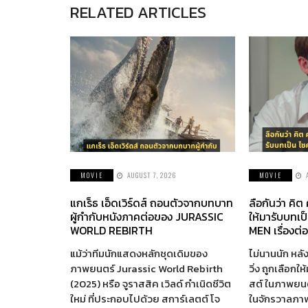
RELATED ARTICLES
MOVIE
AUGUST 7, 2026
MOVIE
แกเร็ธ เอ็ดเวิร์ดส์ ถอนตัวจากบทบาท
ลือกันว่า คิต
ผู้กำกับหนังภาคต่อของ JURASSIC
ให้มารับบทเป
WORLD REBIRTH
MEN เรื่องต่
แม้ว่าทีมนักแสดงหลักชุดเดิมของ
ไม่นานนัก หลัง
ภาพยนตร์ Jurassic World Rebirth
วิ่ง ถูกเลือกใ
(2025) หรือ จูราสสิค เวิลด์ กำเนิดชีวิต
สต์ ในภาพยนตร
ใหม่ ที่ประกอบไปด้วย สการ์เลตต์ โจ
ในจักรวาลภา