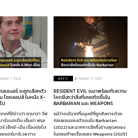
AUGUST 7, 2026
MOVIE
AUGUST 6, 2026
 คอนเนอร์ จะถูกเลือกตัว
RESIDENT EVIL จะมาพร้อมกับความ
็น ไซคลอปส์ ในหนัง X-
โหดยิ่งกว่าสิ่งที่เคยเกิดขึ้นใน
อไป
BARBARIAN และ WEAPONS
จากที่มีข่าวว่า ซามาร่า วีฟ
แม้ว่าจะมีฉากที่มนุษย์ที่ถูกสังหารด้วย
ห้มารับบทเป็น เอ็มม่า ฟรอ
ท่อนแขนของตัวเองใน Barbarian
์ เอ็กซ์-เม็น เรื่องต่อไป
(2022) และฉากการฉีกทึ้งร่างสุดสยอง
พยนตร์มาร์เวล ทาง
ในตอนท้ายเรื่องของ Weapons (2025)