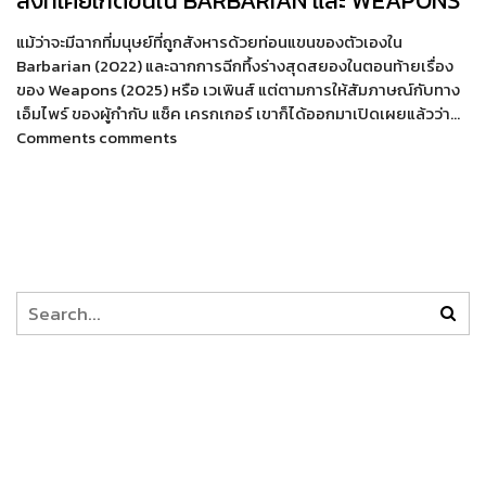
สิ่งที่เคยเกิดขึ้นใน BARBARIAN และ WEAPONS
แม้ว่าจะมีฉากที่มนุษย์ที่ถูกสังหารด้วยท่อนแขนของตัวเองใน
Barbarian (2022) และฉากการฉีกทึ้งร่างสุดสยองในตอนท้ายเรื่อง
ของ Weapons (2025) หรือ เวเพินส์ แต่ตามการให้สัมภาษณ์กับทาง
เอ็มไพร์ ของผู้กำกับ แซ็ค เครกเกอร์ เขาก็ได้ออกมาเปิดเผยแล้วว่า…
Comments comments