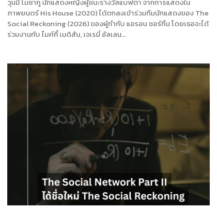
วุนมี โมซากู นักแสดงหญิงผู้ชนะรางวัลแบฟตา จากการแสดงใน
ภาพยนตร์ His House (2020) ได้ตกลงเข้าร่วมทีมนักแสดงของ The
Social Reckoning (2026) ของผู้กำกับ แอรอน ซอร์กิ้น โดยเธอจะได้
ร่วมงานกับ ไมค์กี้ เมดิสัน, เจเรมี่ อัลเลน…