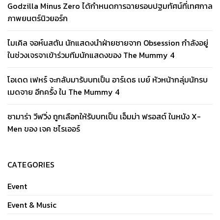
Godzilla Minus Zero ได้กำหนดการฉายรอบปฐมทัศน์ที่เทศกาล
ภาพยนตร์นิวยอร์ก
ไมเคิล จอห์นสตัน นักแสดงนำฝ่ายชายจาก Obsession กำลังอยู่
ในช่วงเจรจาเข้าร่วมทีมนักแสดงของ The Mummy 4
โอเดด เฟหร์ จะกลับมารับบทเป็น อาร์เดธ เบย์ หัวหน้ากลุ่มนักรบ
เมดจาย อีกครั้ง ใน The Mummy 4
ซามาร่า วีฟวิ่ง ถูกเลือกให้รับบทเป็น เอ็มม่า ฟรอสต์ ในหนัง X-
Men ของ เจค ชไรเออร์
CATEGORIES
Event
Event & Music