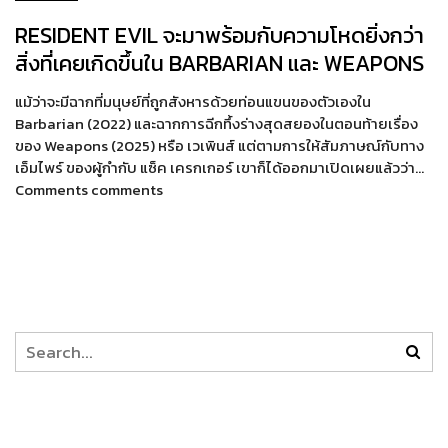
RESIDENT EVIL จะมาพร้อมกับความโหดยิ่งกว่า
สิ่งที่เคยเกิดขึ้นใน BARBARIAN และ WEAPONS
แม้ว่าจะมีฉากที่มนุษย์ที่ถูกสังหารด้วยท่อนแขนของตัวเองใน
Barbarian (2022) และฉากการฉีกทึ้งร่างสุดสยองในตอนท้ายเรื่อง
ของ Weapons (2025) หรือ เวเพินส์ แต่ตามการให้สัมภาษณ์กับทาง
เอ็มไพร์ ของผู้กำกับ แซ็ค เครกเกอร์ เขาก็ได้ออกมาเปิดเผยแล้วว่า…
Comments comments