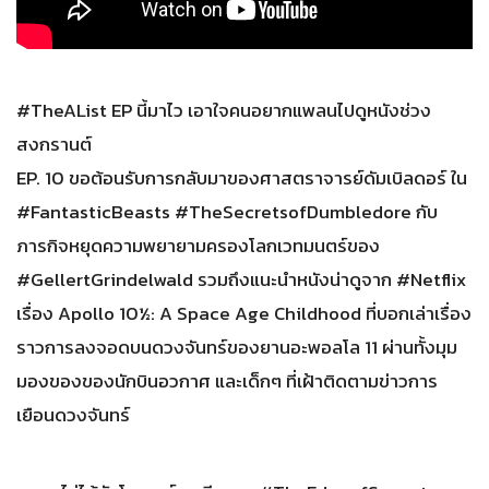
#TheAList EP นี้มาไว เอาใจคนอยากแพลนไปดูหนังช่วง
สงกรานต์
EP. 10 ขอต้อนรับการกลับมาของศาสตราจารย์ดัมเบิลดอร์ ใน
#FantasticBeasts #TheSecretsofDumbledore กับ
ภารกิจหยุดความพยายามครองโลกเวทมนตร์ของ
#GellertGrindelwald รวมถึงแนะนำหนังน่าดูจาก #Netflix
เรื่อง Apollo 10½: A Space Age Childhood ที่บอกเล่าเรื่อง
ราวการลงจอดบนดวงจันทร์ของยานอะพอลโล 11 ผ่านทั้งมุม
มองของของนักบินอวกาศ และเด็กๆ ที่เฝ้าติดตามข่าวการ
เยือนดวงจันทร์