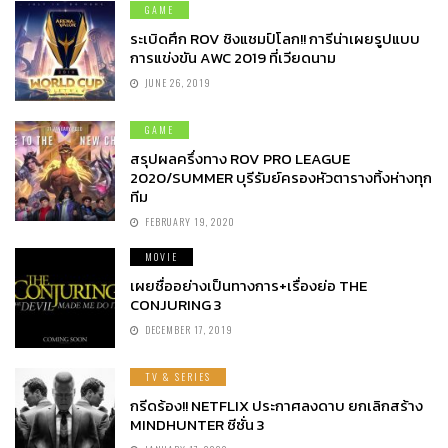
GAME
ระเบิดศึก ROV ชิงแชมป์โลก!! การีน่าเผยรูปแบบ
การแข่งขัน AWC 2019 ที่เวียดนาม
JUNE 26, 2019
GAME
สรุปผลครึ่งทาง ROV PRO LEAGUE
2020/SUMMER บุรีรัมย์ครองหัวตารางทิ้งห่างทุก
ทีม
FEBRUARY 19, 2020
MOVIE
เผยชื่ออย่างเป็นทางการ+เรื่องย่อ THE
CONJURING 3
DECEMBER 17, 2019
TV & SERIES
กรีดร้อง!! NETFLIX ประกาศลงดาบ ยกเลิกสร้าง
MINDHUNTER ซีซั่น 3