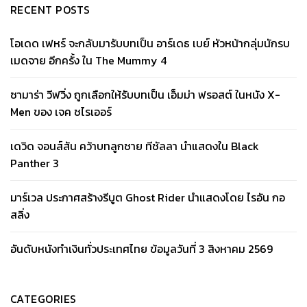
RECENT POSTS
โอเดด เฟหร์ จะกลับมารับบทเป็น อาร์เดธ เบย์ หัวหน้ากลุ่มนักรบ
เมดจาย อีกครั้ง ใน The Mummy 4
ซามาร่า วีฟวิ่ง ถูกเลือกให้รับบทเป็น เอ็มม่า ฟรอสต์ ในหนัง X-
Men ของ เจค ชไรเออร์
เดวิด จอนส์สัน คว้าบทลูกชาย ทีชัลลา นำแสดงใน Black
Panther 3
มาร์เวล ประกาศสร้างรีบูต Ghost Rider นำแสดงโดย ไรอัน กอ
สลิ่ง
อันดับหนังทำเงินทั่วประเทศไทย ข้อมูลวันที่ 3 สิงหาคม 2569
CATEGORIES