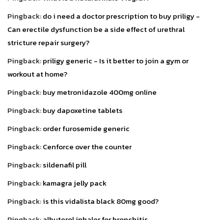
Pingback:
do i need a doctor prescription to buy priligy -
Can erectile dysfunction be a side effect of urethral
stricture repair surgery?
Pingback:
priligy generic - Is it better to join a gym or
workout at home?
Pingback:
buy metronidazole 400mg online
Pingback:
buy dapoxetine tablets
Pingback:
order furosemide generic
Pingback:
Cenforce over the counter
Pingback:
sildenafil pill
Pingback:
kamagra jelly pack
Pingback:
is this vidalista black 80mg good?
Pingback:
albuterol inhaler for bronchitis