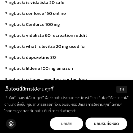
Pingback:
is vidalista 20 safe
Pingback:
cenforce 150 online
Pingback:
Cenforce 100 mg
Pingback:
vidalista 60 recreation reddit
Pingback:
what is levitra 20 mg used for
Pingback:
dapoxetine 30
Pingback:
fildena 100 mg amazon
Pingback:
is flagyl over the counter drug
เว็บไซต์นี้มีการใช้งานคุกกี้
Pingback:
gabapentin side effects weight gain
TH
เว็บไซต์ของเราใช้งานคุกกี้เพื่อช่วยเพิ่มประสบการณ์การใช้งานเว็บไซต์ให้สามารถใช้
Pingback:
buy atorvastatin 20 mg
งานได้ดียิ่งขึ้น คุณสามารถเลือกที่จะยอมรับหรือปฏิเสธการใช้งานคุกกี้ได้ง่ายๆ
โดยการดูรายละเอียดเพิ่มเติมที่ “การตั้งค่าคุกกี้”
Pingback:
levitra from canada
Pingback:
Zithromax over the counter usa
ยกเลิก
ยอมรับทั้งหมด