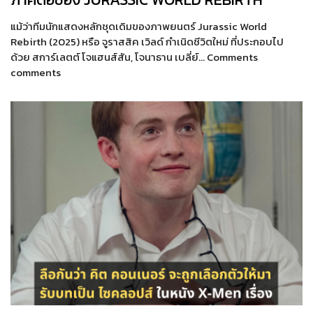
แม้ว่าทีมนักแสดงหลักชุดเดิมของภาพยนตร์ Jurassic World
Rebirth (2025) หรือ จูราสสิค เวิลด์ กำเนิดชีวิตใหม่ ที่ประกอบไป
ด้วย สการ์เลตต์ โจแฮนส์สัน, โจนาธาน เบลี่ย์… Comments
comments