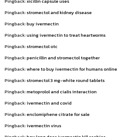
Pingback:
xicillin capsule uses
Pingback:
stromectol and kidney disease
Pingback:
buy ivermectin
Pingback:
using ivermectin to treat heartworms
Pingback:
stromectol otc
Pingback:
penicillin and stromectol together
Pingback:
where to buy ivermectin for humans online
Pingback:
stromectol 3 mg-white round tablets
Pingback:
metoprolol and cialis interaction
Pingback:
ivermectin and covid
Pingback:
enclomiphene citrate for sale
Pingback:
ivermectin virus
Pingback:
how long does ivermectin kill scabies