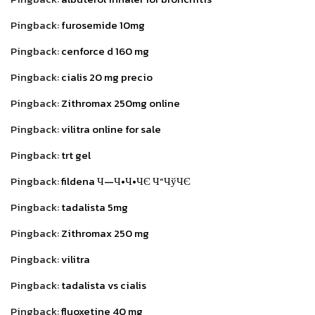
Pingback:
furosemide 10mg
Pingback:
cenforce d 160 mg
Pingback:
cialis 20 mg precio
Pingback:
Zithromax 250mg online
Pingback:
vilitra online for sale
Pingback:
trt gel
Pingback:
fildena Ч—Ч•Ч•ЧЄ Ч“ЧўЧЄ
Pingback:
tadalista 5mg
Pingback:
Zithromax 250 mg
Pingback:
vilitra
Pingback:
tadalista vs cialis
Pingback:
fluoxetine 40 mg