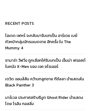
RECENT POSTS
โอเดด เฟหร์ จะกลับมารับบทเป็น อาร์เดธ เบย์
หัวหน้ากลุ่มนักรบเมดจาย อีกครั้ง ใน The
Mummy 4
ซามาร่า วีฟวิ่ง ถูกเลือกให้รับบทเป็น เอ็มม่า ฟรอสต์
ในหนัง X-Men ของ เจค ชไรเออร์
เดวิด จอนส์สัน คว้าบทลูกชาย ทีชัลลา นำแสดงใน
Black Panther 3
มาร์เวล ประกาศสร้างรีบูต Ghost Rider นำแสดง
โดย ไรอัน กอสลิ่ง