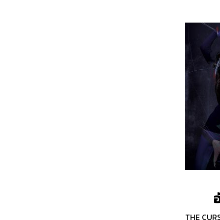
อ
THE CURS