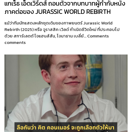
แกเร็ธ เอ็ดเวิร์ดส์ ถอนตัวจากบทบาทผู้กำกับหนัง
ภาคต่อของ JURASSIC WORLD REBIRTH
แม้ว่าทีมนักแสดงหลักชุดเดิมของภาพยนตร์ Jurassic World
Rebirth (2025) หรือ จูราสสิค เวิลด์ กำเนิดชีวิตใหม่ ที่ประกอบไป
ด้วย สการ์เลตต์ โจแฮนส์สัน, โจนาธาน เบลี่ย์… Comments
comments