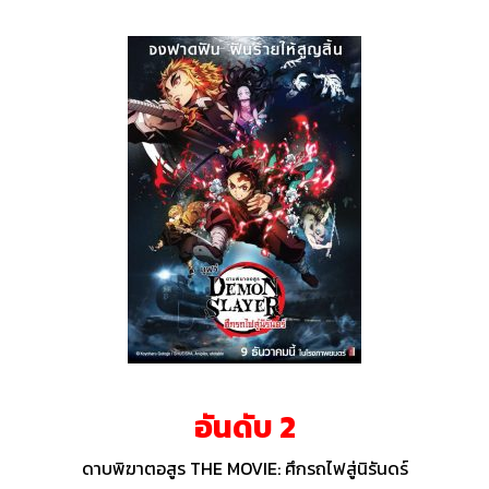
อันดับ 2
ดาบพิฆาตอสูร THE MOVIE: ศึกรถไฟสู่นิรันดร์