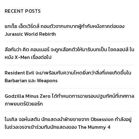
RECENT POSTS
แกเร็ธ เอ็ดเวิร์ดส์ ถอนตัวจากบทบาทผู้กำกับหนังภาคต่อของ
Jurassic World Rebirth
ลือกันว่า คิต คอนเนอร์ จะถูกเลือกตัวให้มารับบทเป็น ไซคลอปส์ ใน
หนัง X-Men เรื่องต่อไป
Resident Evil จะมาพร้อมกับความโหดยิ่งกว่าสิ่งที่เคยเกิดขึ้นใน
Barbarian และ Weapons
Godzilla Minus Zero ได้กำหนดการฉายรอบปฐมทัศน์ที่เทศกาล
ภาพยนตร์นิวยอร์ก
ไมเคิล จอห์นสตัน นักแสดงนำฝ่ายชายจาก Obsession กำลังอยู่
ในช่วงเจรจาเข้าร่วมทีมนักแสดงของ The Mummy 4