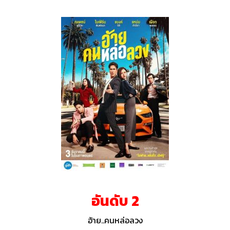
อันดับ 2
อ้าย..คนหล่อลวง