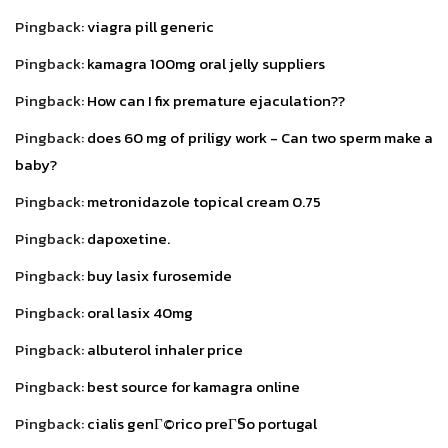
Pingback:
viagra pill generic
Pingback:
kamagra 100mg oral jelly suppliers
Pingback:
How can I fix premature ejaculation??
Pingback:
does 60 mg of priligy work - Can two sperm make a
baby?
Pingback:
metronidazole topical cream 0.75
Pingback:
dapoxetine.
Pingback:
buy lasix furosemide
Pingback:
oral lasix 40mg
Pingback:
albuterol inhaler price
Pingback:
best source for kamagra online
Pingback:
cialis genГ©rico preГ§o portugal