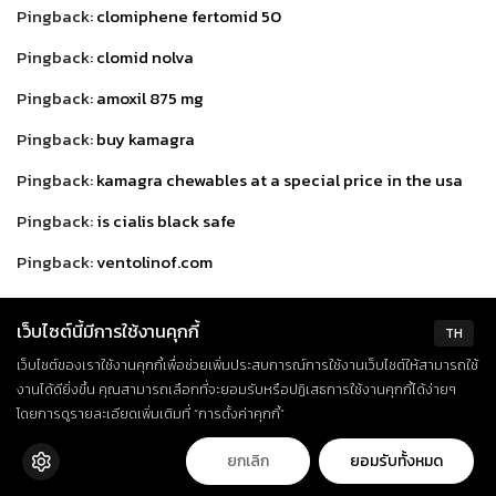
Pingback:
clomiphene fertomid 50
Pingback:
clomid nolva
Pingback:
amoxil 875 mg
Pingback:
buy kamagra
Pingback:
kamagra chewables at a special price in the usa
Pingback:
is cialis black safe
Pingback:
ventolinof.com
Pingback:
iwermectin.com/info/can-i-get-ivermectin-for-
เว็บไซต์นี้มีการใช้งานคุกกี้
humans-over-the-counter.html
TH
เว็บไซต์ของเราใช้งานคุกกี้เพื่อช่วยเพิ่มประสบการณ์การใช้งานเว็บไซต์ให้สามารถใช้
Pingback:
levitraoffer.net
งานได้ดียิ่งขึ้น คุณสามารถเลือกที่จะยอมรับหรือปฏิเสธการใช้งานคุกกี้ได้ง่ายๆ
Pingback:
xydroplaq.com
โดยการดูรายละเอียดเพิ่มเติมที่ “การตั้งค่าคุกกี้”
Pingback:
cenforceindia.comcenforce-25.html
ยกเลิก
ยอมรับทั้งหมด