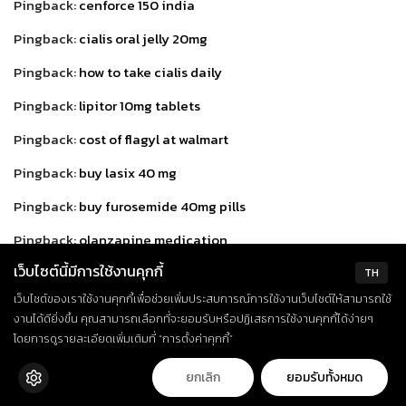
Pingback:
cenforce 150 india
Pingback:
cialis oral jelly 20mg
Pingback:
how to take cialis daily
Pingback:
lipitor 10mg tablets
Pingback:
cost of flagyl at walmart
Pingback:
buy lasix 40 mg
Pingback:
buy furosemide 40mg pills
Pingback:
olanzapine medication
เว็บไซต์นี้มีการใช้งานคุกกี้
Pingback:
+38 0950663759 – Володимир (Сергій) Романенко,
TH
Одеса – Грубий недобросовісний ЧОРТ: в чаті гарантії,
เว็บไซต์ของเราใช้งานคุกกี้เพื่อช่วยเพิ่มประสบการณ์การใช้งานเว็บไซต์ให้สามารถใช้
งานได้ดียิ่งขึ้น คุณสามารถเลือกที่จะยอมรับหรือปฏิเสธการใช้งานคุกกี้ได้ง่ายๆ
насправді товар несправний. Усе задокументов
โดยการดูรายละเอียดเพิ่มเติมที่ “การตั้งค่าคุกกี้”
Pingback:
Vidalista 80 mg yellow for sale
ยกเลิก
ยอมรับทั้งหมด
Pingback:
vermact 12 tablet uses