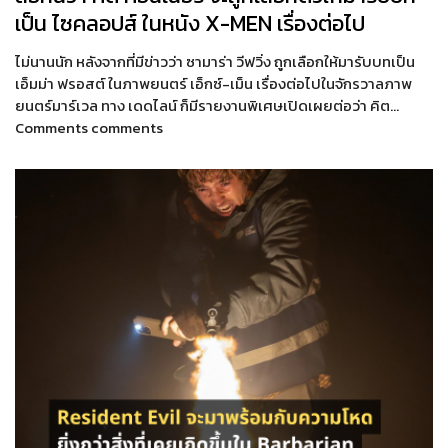
เป็น ไซคลอปส์ ในหนัง X-MEN เรื่องต่อไป
ไม่นานนัก หลังจากที่มีข่าวว่า ซามาร่า วีฟวิ่ง ถูกเลือกให้มารับบทเป็น
เอ็มม่า ฟรอสต์ ในภาพยนตร์ เอ็กซ์-เม็น เรื่องต่อไปในจักรวาลภาพ
ยนตร์มาร์เวล ทาง เดดไลน์ ก็มีรายงานพิเศษเปิดเผยต่อว่า คิต…
Comments comments