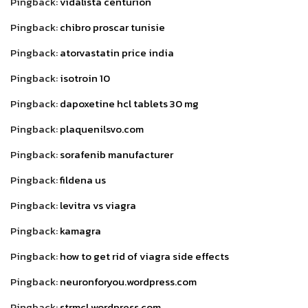
Pingback:
vidalista centurion
Pingback:
chibro proscar tunisie
Pingback:
atorvastatin price india
Pingback:
isotroin 10
Pingback:
dapoxetine hcl tablets 30 mg
Pingback:
plaquenilsvo.com
Pingback:
sorafenib manufacturer
Pingback:
fildena us
Pingback:
levitra vs viagra
Pingback:
kamagra
Pingback:
how to get rid of viagra side effects
Pingback:
neuronforyou.wordpress.com
Pingback:
strmcl.wordpress.com