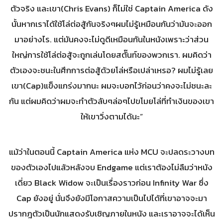
ตัวจริง และเขา(Chris Evans) ก็ไม่ใช่ Captain America ดัง
นั้นหากเราได้ใช้โล่ต่อสู้กันจริงๆผมไม่รู้เหมือนกันว่ามันจะออก
มาอย่างไร. แต่มันคงจะไม่ดูดีเหมือนกันในหนังเพราะว่าส่วน
ใหญ่การใช้โล่ต่อสู้จะถูกเล่นโดยสตั๊นท์ของพวกเรา. ผมคิดว่า
ตัวเองจะชนะในศึกการต่อสู้ด้วยโล่หรือเปล่าเหรอ? ผมไม่รู้เลย
เขา(Cap)แข็งแกร่งมากนะ ผมจะบอกไว้ก่อนว่าคงจะไม่ชนะละ
กัน แต่ผมคิดว่าผมจะทำตัวลับๆล่อๆไปขโมยโล่ที่ทำเงินของเขา
ให้เขาวิ่งตามได้นะ”
แม้ว่าในตอนนี้ Captain America แห่ง MCU จะปลดระวางบท
ของตัวเองไปแล้วหลังจบ Endgame แต่เราต้องไม่ลืมว่าหนัง
เดี่ยว Black Widow จะเป็นเรื่องราวก่อน Infinity War ซึ่ง
Cap ยังอยู่ นั่นจึงยังมีโอกาสความเป็นไปได้ที่เขาอาจจะมา
ปรากฎตัวเป็นนักแสดงรับเชิญภายในหนัง และเราอาจจะได้เห็น