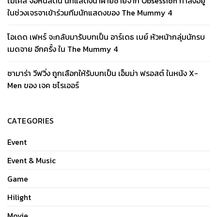
ไมเคิล จอห์นสตัน นักแสดงนำฝ่ายชายจาก Obsession กำลังอยู่
ในช่วงเจรจาเข้าร่วมทีมนักแสดงของ The Mummy 4
โอเดด เฟหร์ จะกลับมารับบทเป็น อาร์เดธ เบย์ หัวหน้ากลุ่มนักรบ
เมดจาย อีกครั้ง ใน The Mummy 4
ซามาร่า วีฟวิ่ง ถูกเลือกให้รับบทเป็น เอ็มม่า ฟรอสต์ ในหนัง X-
Men ของ เจค ชไรเออร์
CATEGORIES
Event
Event & Music
Game
Hilight
Movie