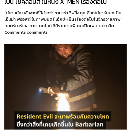
เป็น ไซคลอปส์ ในหนัง X-MEN เรื่องต่อไป
ไม่นานนัก หลังจากที่มีข่าวว่า ซามาร่า วีฟวิ่ง ถูกเลือกให้มารับบทเป็น
เอ็มม่า ฟรอสต์ ในภาพยนตร์ เอ็กซ์-เม็น เรื่องต่อไปในจักรวาลภาพ
ยนตร์มาร์เวล ทาง เดดไลน์ ก็มีรายงานพิเศษเปิดเผยต่อว่า คิต…
Comments comments