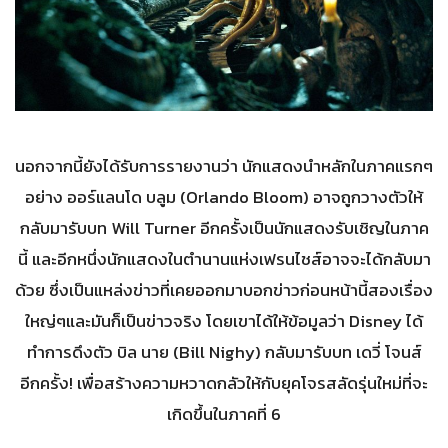
นอกจากนี้ยังได้รับการรายงานว่า นักแสดงนำหลักในภาคแรกๆ
อย่าง ออร์แลนโด บลูม (Orlando Bloom) อาจถูกวางตัวให้
กลับมารับบท Will Turner อีกครั้งเป็นนักแสดงรับเชิญในภาค
นี้ และอีกหนึ่งนักแสดงในตำนานแห่งเฟรนไชส์อาจจะได้กลับมา
ด้วย ซึ่งเป็นแหล่งข่าวที่เคยออกมาบอกข่าวก่อนหน้านี้สองเรื่อง
ใหญ่ๆและมันก็เป็นข่าวจริง โดยเขาได้ให้ข้อมูลว่า Disney ได้
ทำการดึงตัว บิล นาย (Bill Nighy) กลับมารับบท เดวี่ โจนส์
อีกครั้ง! เพื่อสร้างความหวาดกลัวให้กับยุคโจรสลัดรุ่นใหม่ที่จะ
เกิดขึ้นในภาคที่ 6