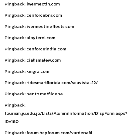
Pingback:
iwermectin.com
Pingback:
cenforcebnr.com
Pingback:
ivermectineffects.com
Pingback:
albyterol.com
Pingback:
cenforceindia.com
Pingback:
cialismalew.com
Pingback:
kmgra.com
Pingback:
ridesmartflorida.com/scavista-12/
Pingback:
bento.me/fildena
Pingback:
tourism.ju.edu.jo/Lists/AlumniInformation/DispForm.aspx?
ID=160
Pingback:
forum.hcpforum.com/vardenafil