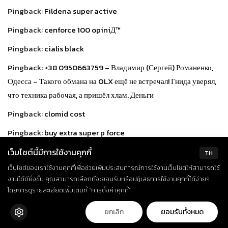
Pingback:
Fildena super active
Pingback:
cenforce 100 opiniД™
Pingback:
cialis black
Pingback:
+38 0950663759 – Владимир (Сергей) Романенко,
Одесса – Такого обмана на OLX ещё не встречал! Гнида уверял,
что техника рабочая, а пришёл хлам. Деньги
Pingback:
clomid cost
Pingback:
buy extra super p force
Pingback:
androgel controlled substance
เว็บไซต์นี้มีการใช้งานคุกกี้
TH
เว็บไซต์ของเราใช้งานคุกกี้เพื่อช่วยเพิ่มประสบการณ์การใช้งานเว็บไซต์ให้สามารถใช้
Pingback:
metronidazole over the counter substitute
งานได้ดียิ่งขึ้น คุณสามารถเลือกที่จะยอมรับหรือปฏิเสธการใช้งานคุกกี้ได้ง่ายๆ
Pingback:
scavista
โดยการดูรายละเอียดเพิ่มเติมที่ “การตั้งค่าคุกกี้”
Pingback:
is Vidalista the same as cialis
ยกเลิก
ยอมรับทั้งหมด
Pingback:
buy Fildena 100mg generic