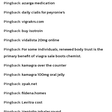
Pingback:
azarga medication
Pingback:
daily cialis for peyronie's
Pingback:
vigrakrs.com
Pingback:
buy isotroin
Pingback:
vidalista 20mg online
Pingback:
For some individuals, renewed body trust is the
primary benefit of viagra sale boots chemist.
Pingback:
kamagra over the counter
Pingback:
kamagra 100mg oral jelly
Pingback:
zpak.net
Pingback:
fildena.homes
Pingback:
Levitra cost
Pingback:
Ventolin inhaler round