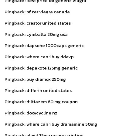
Pingback:
Best price for generic viagra
Pingback:
pfizer viagra canada
Pingback:
crestor united states
Pingback:
cymbalta 20mg usa
Pingback:
dapsone 1000caps generic
Pingback:
where can i buy ddavp
Pingback:
depakote 125mg generic
Pingback:
buy diamox 250mg
Pingback:
differin united states
Pingback:
diltiazem 60 mg coupon
Pingback:
doxycycline nz
Pingback:
where can i buy dramamine 50mg
Pingback:
elavil 25mg no prescription