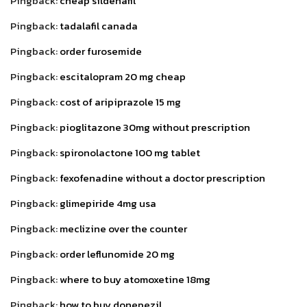
Pingback:
cheap sildenafil
Pingback:
tadalafil canada
Pingback:
order furosemide
Pingback:
escitalopram 20 mg cheap
Pingback:
cost of aripiprazole 15 mg
Pingback:
pioglitazone 30mg without prescription
Pingback:
spironolactone 100 mg tablet
Pingback:
fexofenadine without a doctor prescription
Pingback:
glimepiride 4mg usa
Pingback:
meclizine over the counter
Pingback:
order leflunomide 20 mg
Pingback:
where to buy atomoxetine 18mg
Pingback:
how to buy donepezil