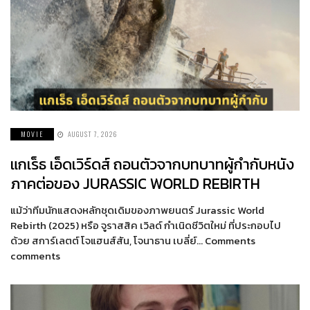
MOVIE
AUGUST 7, 2026
แกเร็ธ เอ็ดเวิร์ดส์ ถอนตัวจากบทบาทผู้กำกับหนัง
ภาคต่อของ JURASSIC WORLD REBIRTH
แม้ว่าทีมนักแสดงหลักชุดเดิมของภาพยนตร์ Jurassic World
Rebirth (2025) หรือ จูราสสิค เวิลด์ กำเนิดชีวิตใหม่ ที่ประกอบไป
ด้วย สการ์เลตต์ โจแฮนส์สัน, โจนาธาน เบลี่ย์… Comments
comments