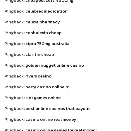
Pingback:
cheapest ceftin 500mg
Pingback:
celebrex medication
Pingback:
celexa pharmacy
Pingback:
cephalexin cheap
Pingback:
cipro 750mg australia
Pingback:
claritin cheap
Pingback:
golden nugget online casino
Pingback:
rivers casino
Pingback:
party casino online nj
Pingback:
slot games online
Pingback:
best online casinos that payout
Pingback:
casino online real money
Pingback:
casino online games for real money