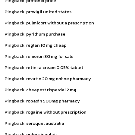
Pingback:
protonix price
Pingback:
provigil united states
Pingback:
pulmicort without a prescription
Pingback:
pyridium purchase
Pingback:
reglan 10 mg cheap
Pingback:
remeron 30 mg for sale
Pingback:
retin-a cream 0.05% tablet
Pingback:
revatio 20 mg online pharmacy
Pingback:
cheapest risperdal 2 mg
Pingback:
robaxin 500mg pharmacy
Pingback:
rogaine without prescription
Pingback:
seroquel australia
Pingback:
order singulair