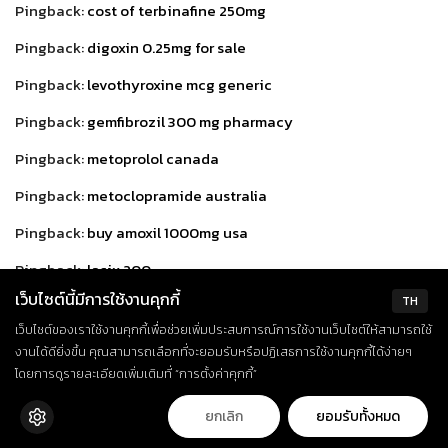
Pingback:
cost of terbinafine 250mg
Pingback:
digoxin 0.25mg for sale
Pingback:
levothyroxine mcg generic
Pingback:
gemfibrozil 300 mg pharmacy
Pingback:
metoprolol canada
Pingback:
metoclopramide australia
Pingback:
buy amoxil 1000mg usa
Pingback:
lasix 200
เว็บไซต์นี้มีการใช้งานคุกกี้
TH
Pingback:
neurontin gabapentin
เว็บไซต์ของเราใช้งานคุกกี้เพื่อช่วยเพิ่มประสบการณ์การใช้งานเว็บไซต์ให้สามารถใช้
Pingback:
plaquenil 300 mg
งานได้ดียิ่งขึ้น คุณสามารถเลือกที่จะยอมรับหรือปฏิเสธการใช้งานคุกกี้ได้ง่ายๆ
โดยการดูรายละเอียดเพิ่มเติมที่ “การตั้งค่าคุกกี้”
Pingback:
otc prednisone cream
Pingback:
cheap priligy
ยกเลิก
ยอมรับทั้งหมด