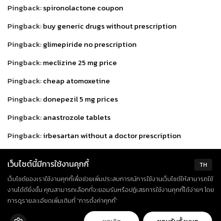
Pingback:
spironolactone coupon
Pingback:
buy generic drugs without prescription
Pingback:
glimepiride no prescription
Pingback:
meclizine 25 mg price
Pingback:
cheap atomoxetine
Pingback:
donepezil 5 mg prices
Pingback:
anastrozole tablets
Pingback:
irbesartan without a doctor prescription
Pingback:
viagra
เว็บไซต์นี้มีการใช้งานคุกกี้
TH
Pingback:
dutasteride 0,5mg medication
เว็บไซต์ของเราใช้งานคุกกี้เพื่อช่วยเพิ่มประสบการณ์การใช้งานเว็บไซต์ให้สามารถใช้
Pingback:
olmesartan no prescription
งานได้ดียิ่งขึ้น คุณสามารถเลือกที่จะยอมรับหรือปฏิเสธการใช้งานคุกกี้ได้ง่ายๆ โดย
การดูรายละเอียดเพิ่มเติมที่ “การตั้งค่าคุกกี้”
Pingback:
order buspirone