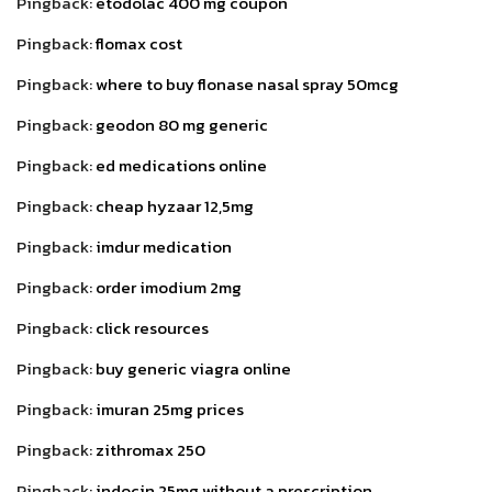
Pingback:
etodolac 400 mg coupon
Pingback:
flomax cost
Pingback:
where to buy flonase nasal spray 50mcg
Pingback:
geodon 80 mg generic
Pingback:
ed medications online
Pingback:
cheap hyzaar 12,5mg
Pingback:
imdur medication
Pingback:
order imodium 2mg
Pingback:
click resources
Pingback:
buy generic viagra online
Pingback:
imuran 25mg prices
Pingback:
zithromax 250
Pingback:
indocin 25mg without a prescription