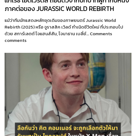
แกเร็ธ เอ็ดเวิร์ดส์ ถอนตัวจากบทบาทผู้กำกับหนัง
ภาคต่อของ JURASSIC WORLD REBIRTH
แม้ว่าทีมนักแสดงหลักชุดเดิมของภาพยนตร์ Jurassic World
Rebirth (2025) หรือ จูราสสิค เวิลด์ กำเนิดชีวิตใหม่ ที่ประกอบไป
ด้วย สการ์เลตต์ โจแฮนส์สัน, โจนาธาน เบลี่ย์… Comments
comments