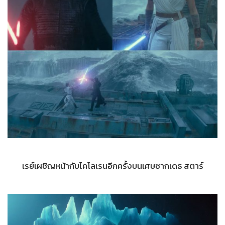
เรย์เผชิญหน้ากับไคโลเรนอีกครั้งบนเศษซากเดธ สตาร์