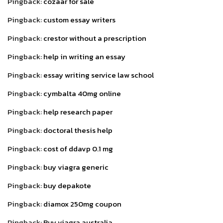
Pingback:
cozaar for sale
Pingback:
custom essay writers
Pingback:
crestor without a prescription
Pingback:
help in writing an essay
Pingback:
essay writing service law school
Pingback:
cymbalta 40mg online
Pingback:
help research paper
Pingback:
doctoral thesis help
Pingback:
cost of ddavp 0.1 mg
Pingback:
buy viagra generic
Pingback:
buy depakote
Pingback:
diamox 250mg coupon
Pingback:
Buy viagra australia