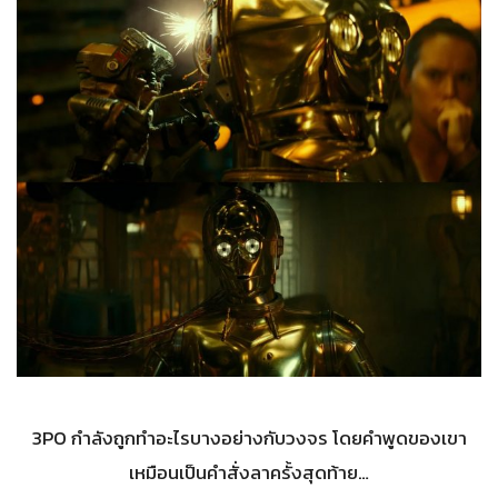
3PO กำลังถูกทำอะไรบางอย่างกับวงจร โดยคำพูดของเขา
เหมือนเป็นคำสั่งลาครั้งสุดท้าย…