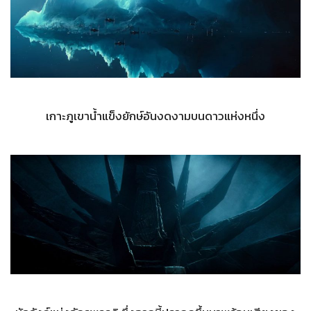
เกาะภูเขาน้ำแข็งยักษ์อันงดงามบนดาวแห่งหนึ่ง