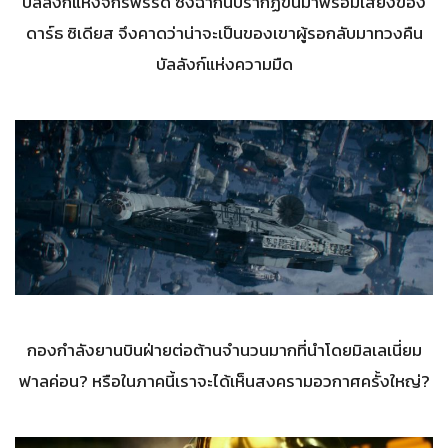
บัลลังก์แห่งจักรพรรดิ ซึ่งฉากนี้ปรากฏขึ้นมาพร้อมเสียงของ
ดาร์ธ ซิเดียส จึงคาดว่าน่าจะเป็นของเขาผู้รอกลับมาทวงคืน
บัลลังก์แห่งความมืด
กองกำลังยานบินฝ่ายต่อต้านจำนวนมากที่นำโดยมิลเลเนี่ยม
ฟาลค่อน? หรือในภาคนี้เราจะได้เห็นสงครามอวกาศครั้งใหญ่?