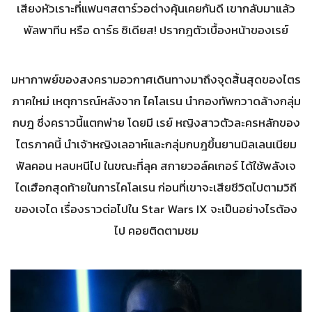
เสียงหัวเราะที่แฟนๆสตาร์วอต่างคุ้นเคยกันดี เขากลับมาแล้ว
พัลพาทีน หรือ ดาร์ธ ซิเดียส! ปรากฎตัวเบื้องหน้าของเรย์
มหากาพย์ของสงครามอวกาศเดินทางมาถึงจุดสิ้นสุดของไตร
ภาคใหม่ เหตุการณ์หลังจาก ไคโลเรน นำกองทัพกวาดล้างกลุ่ม
กบฎ ซึ่งคราวนี้แตกพ่าย โดยมี เรย์ หญิงสาวตัวละครหลักของ
ไตรภาคนี้ นำเจ้าหญิงเลอาห์และกลุ่มกบฎขึ้นยานมิลเลนเนียม
ฟัลคอน หลบหนีไป ในขณะที่ลุค สกายวอล์คเกอร์ ได้ใช้พลังเจ
ไดเฮือกสุดท้ายในการไคโลเรน ก่อนที่เขาจะเสียชีวิตไปตามวิถี
ของเจได เรื่องราวต่อไปใน Star Wars IX จะเป็นอย่างไรต้อง
ไป คอยติดตามชม