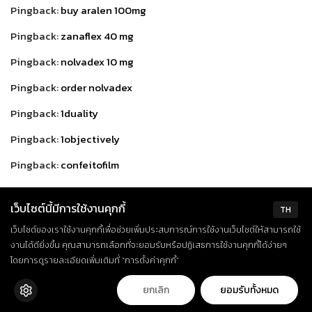
Pingback:
buy aralen 100mg
Pingback:
zanaflex 40 mg
Pingback:
nolvadex 10 mg
Pingback:
order nolvadex
Pingback:
1duality
Pingback:
1objectively
Pingback:
confeitofilm
Pingback:
Why does my chest hurt after taking antibiotics
เว็บไซต์นี้มีการใช้งานคุกกี้
hydroxychloroquine zinc and zithromax
TH
เว็บไซต์ของเราใช้งานคุกกี้เพื่อช่วยเพิ่มประสบการณ์การใช้งานเว็บไซต์ให้สามารถใช้
Pingback:
vidalista 40 cialis usa buy sildenafil 100mg online
งานได้ดียิ่งขึ้น คุณสามารถเลือกที่จะยอมรับหรือปฏิเสธการใช้งานคุกกี้ได้ง่ายๆ
cheap
โดยการดูรายละเอียดเพิ่มเติมที่ “การตั้งค่าคุกกี้”
Pingback:
Azithromycin pneumonia - Are parasites an STD
ยกเลิก
ยอมรับทั้งหมด
Pingback:
Ist Viagra schadlich furs Herz - kamagra amazon