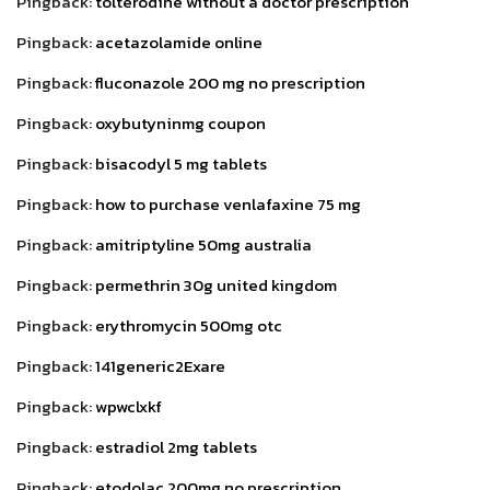
Pingback:
tolterodine without a doctor prescription
Pingback:
acetazolamide online
Pingback:
fluconazole 200 mg no prescription
Pingback:
oxybutyninmg coupon
Pingback:
bisacodyl 5 mg tablets
Pingback:
how to purchase venlafaxine 75 mg
Pingback:
amitriptyline 50mg australia
Pingback:
permethrin 30g united kingdom
Pingback:
erythromycin 500mg otc
Pingback:
141generic2Exare
Pingback:
wpwclxkf
Pingback:
estradiol 2mg tablets
Pingback:
etodolac 200mg no prescription