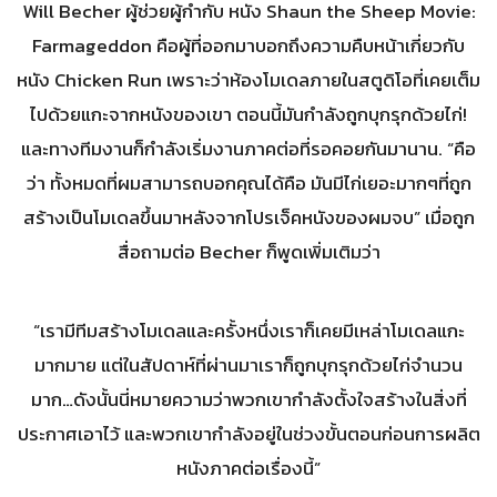
Will Becher ผู้ช่วยผู้กำกับ หนัง Shaun the Sheep Movie:
Farmageddon คือผู้ที่ออกมาบอกถึงความคืบหน้าเกี่ยวกับ
หนัง Chicken Run เพราะว่าห้องโมเดลภายในสตูดิโอที่เคยเต็ม
ไปด้วยแกะจากหนังของเขา ตอนนี้มันกำลังถูกบุกรุกด้วยไก่!
และทางทีมงานก็กำลังเริ่มงานภาคต่อที่รอคอยกันมานาน. “คือ
ว่า ทั้งหมดที่ผมสามารถบอกคุณได้คือ มันมีไก่เยอะมากๆที่ถูก
สร้างเป็นโมเดลขึ้นมาหลังจากโปรเจ็คหนังของผมจบ” เมื่อถูก
สื่อถามต่อ Becher ก็พูดเพิ่มเติมว่า
“เรามีทีมสร้างโมเดลและครั้งหนึ่งเราก็เคยมีเหล่าโมเดลแกะ
มากมาย แต่ในสัปดาห์ที่ผ่านมาเราก็ถูกบุกรุกด้วยไก่จำนวน
มาก…ดังนั้นนี่หมายความว่าพวกเขากำลังตั้งใจสร้างในสิ่งที่
ประกาศเอาไว้ และพวกเขากำลังอยู่ในช่วงขั้นตอนก่อนการผลิต
หนังภาคต่อเรื่องนี้”