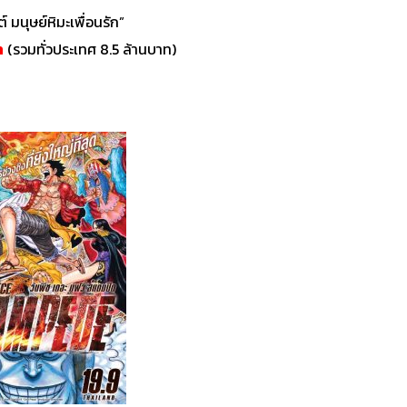
์ มนุษย์หิมะเพื่อนรัก”
ท
(รวมทั่วประเทศ 8.5 ล้านบาท)