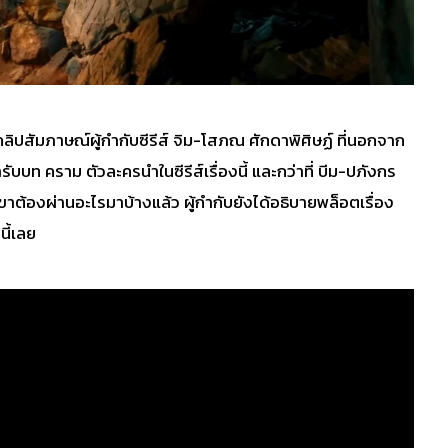
ลิปสัมภาษณ์ผู้กำกับซีรีส์ จิม-โสภณ ศักดาพิศิษฏ์ ที่นอกจาก
ท คราม ตัวละครนำในซีรีส์เรื่องนี้ และกว่าที่ บีม-ปภังกร
ขาต้องผ่านอะไรมาบ้างแล้ว ผู้กำกับยังได้อธิบายพล็อตเรื่อง
นี้เลย