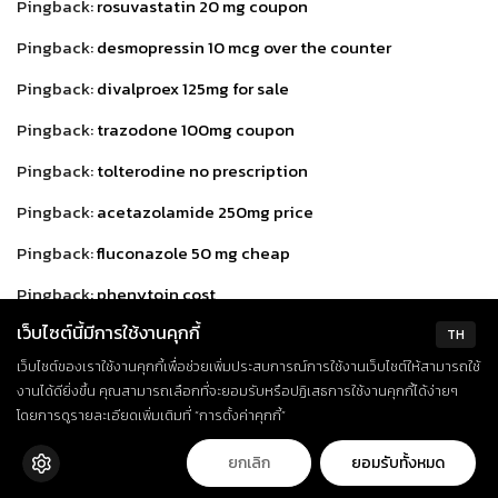
Pingback:
rosuvastatin 20 mg coupon
Pingback:
desmopressin 10 mcg over the counter
Pingback:
divalproex 125mg for sale
Pingback:
trazodone 100mg coupon
Pingback:
tolterodine no prescription
Pingback:
acetazolamide 250mg price
Pingback:
fluconazole 50 mg cheap
Pingback:
phenytoin cost
เว็บไซต์นี้มีการใช้งานคุกกี้
Pingback:
oxybutyninmg over the counter
TH
เว็บไซต์ของเราใช้งานคุกกี้เพื่อช่วยเพิ่มประสบการณ์การใช้งานเว็บไซต์ให้สามารถใช้
Pingback:
doxycycline purchase
งานได้ดียิ่งขึ้น คุณสามารถเลือกที่จะยอมรับหรือปฏิเสธการใช้งานคุกกี้ได้ง่ายๆ
Pingback:
how to purchase bisacodyl 5 mg
โดยการดูรายละเอียดเพิ่มเติมที่ “การตั้งค่าคุกกี้”
Pingback:
venlafaxine 75 mg online
ยกเลิก
ยอมรับทั้งหมด