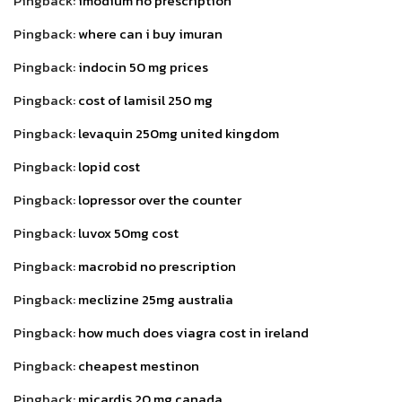
Pingback:
imodium no prescription
Pingback:
where can i buy imuran
Pingback:
indocin 50 mg prices
Pingback:
cost of lamisil 250 mg
Pingback:
levaquin 250mg united kingdom
Pingback:
lopid cost
Pingback:
lopressor over the counter
Pingback:
luvox 50mg cost
Pingback:
macrobid no prescription
Pingback:
meclizine 25mg australia
Pingback:
how much does viagra cost in ireland
Pingback:
cheapest mestinon
Pingback:
micardis 20 mg canada