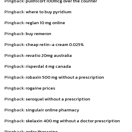
Pingback:
pulmicort 100mcg over the counter
Pingback:
where to buy pyridium
Pingback:
reglan 10 mg online
Pingback:
buy remeron
Pingback:
cheap retin-a cream 0.025%
Pingback:
revatio 20mg australia
Pingback:
risperdal 4 mg canada
Pingback:
robaxin 500 mg without a prescription
Pingback:
rogaine prices
Pingback:
seroquel without a prescription
Pingback:
singulair online pharmacy
Pingback:
skelaxin 400 mg without a doctor prescription
Pingback:
order thorazine