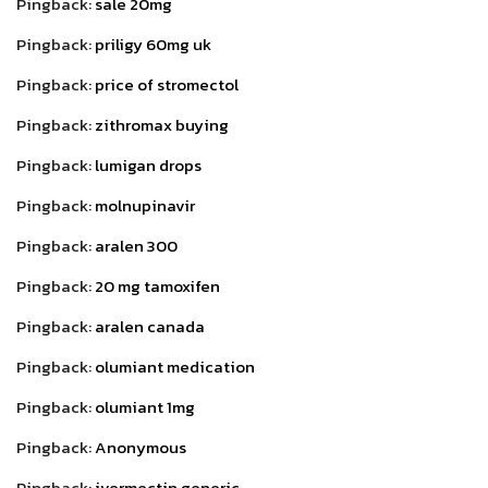
Pingback:
sale 20mg
Pingback:
priligy 60mg uk
Pingback:
price of stromectol
Pingback:
zithromax buying
Pingback:
lumigan drops
Pingback:
molnupinavir
Pingback:
aralen 300
Pingback:
20 mg tamoxifen
Pingback:
aralen canada
Pingback:
olumiant medication
Pingback:
olumiant 1mg
Pingback:
Anonymous
Pingback:
ivermectin generic