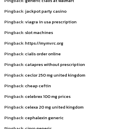
Pingback:
generic cialis at walmart
Pingback:
jackpot party casino
Pingback:
viagra in usa prescription
Pingback:
slot machines
Pingback:
https://mymvrc.org
Pingback:
cialis order online
Pingback:
catapres without prescription
Pingback:
ceclor 250 mg united kingdom
Pingback:
cheap ceftin
Pingback:
celebrex 100 mg prices
Pingback:
celexa 20 mg united kingdom
Pingback:
cephalexin generic
Pingback:
cipro generic