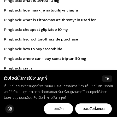
Pingback:
what is levitra 10 mg
Pingback:
hoe maak je natuurlijke viagra
Pingback:
what is zithromax azithromycin used for
Pingback:
cheapest glipizide 10 mg
Pingback:
hydrochlorothiazide purchase
Pingback:
how to buy isosorbide
Pingback:
where can i buy sumatriptan 50 mg
Pingback:
cialis
Pingback:
loperamide medication
เว็บไซต์นี้มีการใช้งานคุกกี้
TH
เว็บไซต์ของเราใช้งานคุกกี้เพื่อช่วยเพิ่มประสบการณ์การใช้งานเว็บไซต์ให้สามารถใช้
Pingback:
buy viagra
งานได้ดียิ่งขึ้น คุณสามารถเลือกที่จะยอมรับหรือปฏิเสธการใช้งานคุกกี้ได้ง่ายๆ
Pingback:
azathioprine australia
โดยการดูรายละเอียดเพิ่มเติมที่ “การตั้งค่าคุกกี้”
Pingback:
propranolol 20mg generic
ยกเลิก
ยอมรับทั้งหมด
Pingback:
best resume writing service reddit