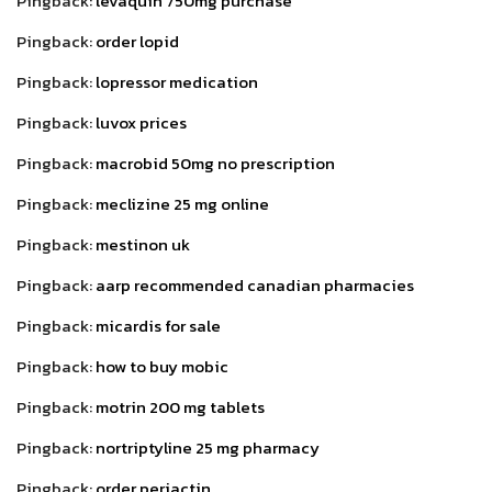
Pingback:
levaquin 750mg purchase
Pingback:
order lopid
Pingback:
lopressor medication
Pingback:
luvox prices
Pingback:
macrobid 50mg no prescription
Pingback:
meclizine 25 mg online
Pingback:
mestinon uk
Pingback:
aarp recommended canadian pharmacies
Pingback:
micardis for sale
Pingback:
how to buy mobic
Pingback:
motrin 200 mg tablets
Pingback:
nortriptyline 25 mg pharmacy
Pingback:
order periactin