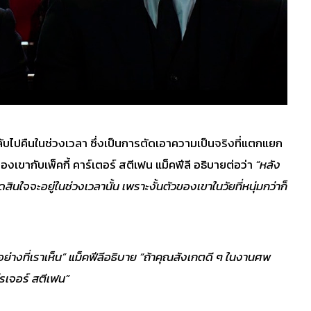
ับไปคืนในช่วงเวลา ซึ่งเป็นการตัดเอาความเป็นจริงที่แตกแยก
งเขากับเพ็คกี้ คาร์เตอร์ สตีเฟน แม็คฟีลี อธิบายต่อว่า
“หลัง
ินใจจะอยู่ในช่วงเวลานั้น เพราะงั้นตัวของเขาในวัยที่หนุ่มกว่าก็
อย่างที่เราเห็น” แม็คฟีลีอธิบาย “ถ้าคุณสังเกตดี ๆ ในงานศพ
 โรเจอร์ สตีเฟน”