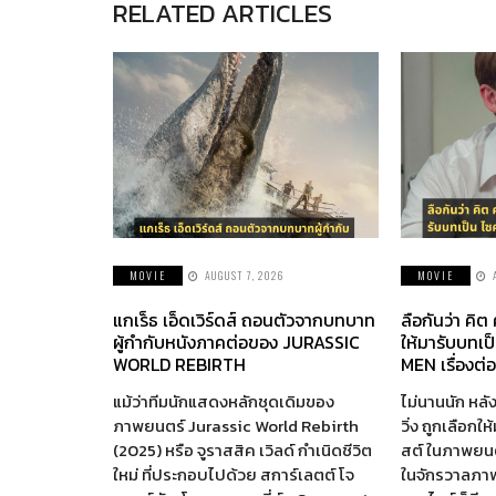
RELATED ARTICLES
MOVIE
AUGUST 7, 2026
MOVIE
แกเร็ธ เอ็ดเวิร์ดส์ ถอนตัวจากบทบาท
ลือกันว่า คิต
ผู้กำกับหนังภาคต่อของ JURASSIC
ให้มารับบทเป
WORLD REBIRTH
MEN เรื่องต่
แม้ว่าทีมนักแสดงหลักชุดเดิมของ
ไม่นานนัก หลัง
ภาพยนตร์ Jurassic World Rebirth
วิ่ง ถูกเลือกใ
(2025) หรือ จูราสสิค เวิลด์ กำเนิดชีวิต
สต์ ในภาพยนตร
ใหม่ ที่ประกอบไปด้วย สการ์เลตต์ โจ
ในจักรวาลภา