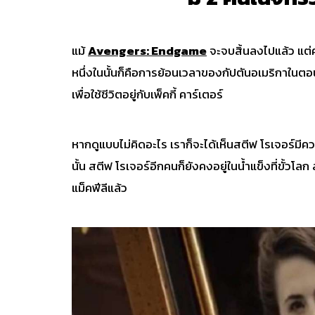
แม้
Avengers: Endgame
จะจบสิ้นลงไปแล้ว แต่ค
หนึ่งในนั้นก็คือการย้อนเวลาของกัปตันอเมริกาในต
เพื่อใช้ชีวิตอยู่กับเพ็คกี้ คาร์เตอร์
หากดูแบบไม่คิดอะไร เราก็จะได้เห็นสตีฟ โรเจอร์มีควา
นั้น สตีฟ โรเจอร์อีกคนก็ยังคงอยู่ในน้ำแข็งที่ขั้ว
แม็คฟีลีแล้ว