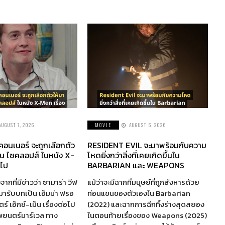
AUGUST 7, 2026
MOVIE
AUGUST 6, 2026
 คอนเนอร์ จะถูกเลือกตัว
RESIDENT EVIL จะมาพร้อมกับความ
็น ไซคลอปส์ ในหนัง X-
โหดยิ่งกว่าสิ่งที่เคยเกิดขึ้นใน
อไป
BARBARIAN และ WEAPONS
จากที่มีข่าวว่า ซามาร่า วีฟ
แม้ว่าจะมีฉากที่มนุษย์ที่ถูกสังหารด้วย
ห้มารับบทเป็น เอ็มม่า ฟรอ
ท่อนแขนของตัวเองใน Barbarian
์ เอ็กซ์-เม็น เรื่องต่อไป
(2022) และฉากการฉีกทึ้งร่างสุดสยอง
พยนตร์มาร์เวล ทาง
ในตอนท้ายเรื่องของ Weapons (2025)