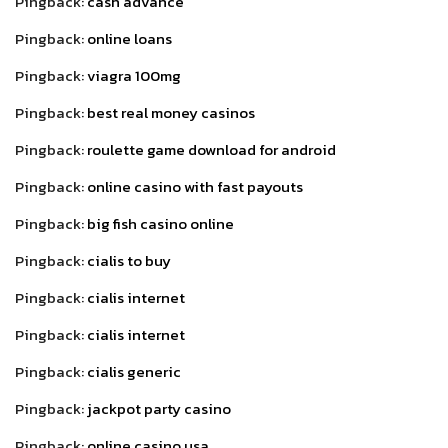
Pingback:
cash advance
Pingback:
online loans
Pingback:
viagra 100mg
Pingback:
best real money casinos
Pingback:
roulette game download for android
Pingback:
online casino with fast payouts
Pingback:
big fish casino online
Pingback:
cialis to buy
Pingback:
cialis internet
Pingback:
cialis internet
Pingback:
cialis generic
Pingback:
jackpot party casino
Pingback:
online casino usa