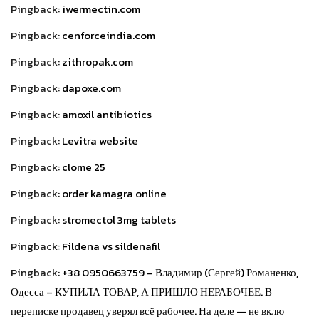
Pingback:
iwermectin.com
Pingback:
cenforceindia.com
Pingback:
zithropak.com
Pingback:
dapoxe.com
Pingback:
amoxil antibiotics
Pingback:
Levitra website
Pingback:
clome 25
Pingback:
order kamagra online
Pingback:
stromectol 3mg tablets
Pingback:
Fildena vs sildenafil
Pingback:
+38 0950663759 – Владимир (Сергей) Романенко,
Одесса – КУПИЛА ТОВАР, А ПРИШЛО НЕРАБОЧЕЕ. В
переписке продавец уверял всё рабочее. На деле — не вклю