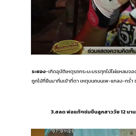
ระยอง
-เกิดอุบัติเหตุรถกระบะบรรทุกไม้ไผ่แหลมจอด
ถูกไม้ที่ยืนมาทิ่มเข้าที่ตา เหตุบนถนนเพ-แกลง-กร่ำ
3.
สลด พ่อแท้ๆข่มขืนลูกสาววัย 12 นาน 5