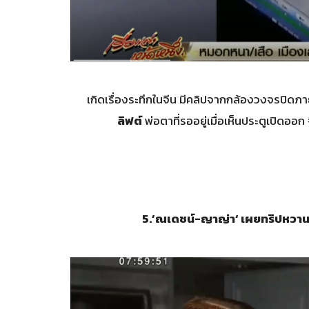
เกิดเรื่องระทึกในจีน มีคลิปจากกล้องวงจรปิดภา
ลิฟต์
พ่อตาที่รออยู่เมื่อเห็นประตูเปิดออ
5.’
ณเดชน์-ญาญ่า
‘
เผยทริปหวาน