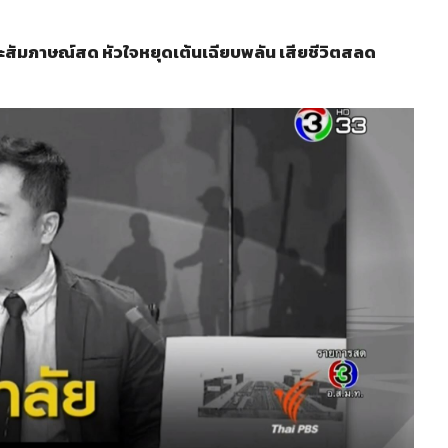
ัมภาษณ์สด หัวใจหยุดเต้นเฉียบพลัน เสียชีวิตสลด