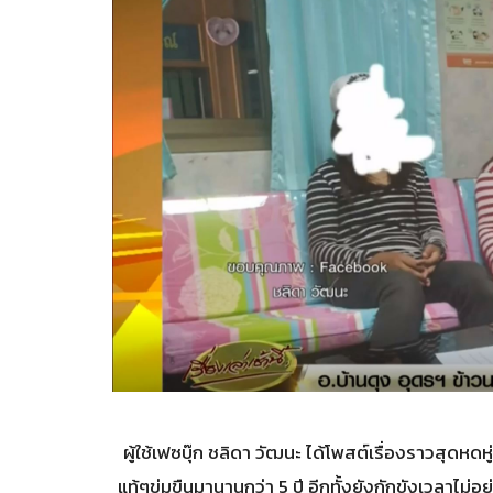
ผู้ใช้เฟซบุ๊ก ชลิดา วัฒนะ ได้โพสต์เรื่องราวสุดหดห
แท้ๆข่มขืนมานานกว่า 5 ปี อีกทั้งยังกักขังเวลาไม่อยู