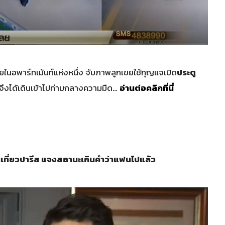
ยในอพาร์ทเม้นท์แห่งหนึ่ง จับภาพลูกเขยใช้กุญแจเปิด
ประตู
ก จึงได้เดินเข้าไปท่ามกลางความมืด…
อ่านต่อคลิกที่นี่
เที่ยวปารีส แจงสถานะเกินคำว่าแฟนไปแล้ว