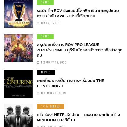
GAME
ระเบิดศึก ROV ชิงแชมป์โลก!! การีน่าเผยรูปแบบ
การแข่งขัน AWC 2019 ที่เวียดนาม
JUNE 26, 2019
GAME
สรุปผลครึ่งทาง ROV PRO LEAGUE
2020/SUMMER บุรีรัมย์ครองหัวตารางทิ้งห่างทุก
ทีม
FEBRUARY 19, 2020
MOVIE
เผยชื่ออย่างเป็นทางการ+เรื่องย่อ THE
CONJURING 3
DECEMBER 17, 2019
TV & SERIES
กรีดร้อง!! NETFLIX ประกาศลงดาบ ยกเลิกสร้าง
MINDHUNTER ซีซั่น 3
JANUARY 17, 2020