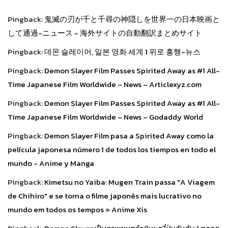
Pingback:
鬼滅の刃が千と千尋の神隠しを世界一の日本映画と
して通過-ニュース - 海外サイトの自動翻訳まとめサイト
Pingback:
데몬 슬레이어, 일본 영화 세계 1 위로 흥행-뉴스
Pingback:
Demon Slayer Film Passes Spirited Away as #1 All-
Time Japanese Film Worldwide – News – Articlexyz.com
Pingback:
Demon Slayer Film Passes Spirited Away as #1 All-
Time Japanese Film Worldwide – News – Godaddy World
Pingback:
Demon Slayer Film pasa a Spirited Away como la
película japonesa número 1 de todos los tiempos en todo el
mundo - Anime y Manga
Pingback:
Kimetsu no Yaiba: Mugen Train passa "A Viagem
de Chihiro" e se torna o filme japonês mais lucrativo no
mundo em todos os tempos » Anime Xis