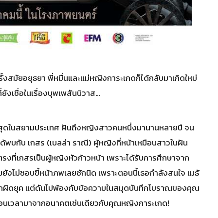
งสมัยอยุธยา พี่หมื่นและแม่หญิงการะเกดก็ได้กลับมาเกิดใหม่
ยังเชื่อในเรื่องบุพเพสันนิวาส…
นที่สุดในสยามประเทศ ฝันถึงหญิงสาวคนหนึ่งมานานหลายปี จน
ได้พบกับ เกสร (เบลล่า ราณี) ผู้หญิงที่หน้าเหมือนสาวในฝัน
รงที่เกสรเป็นผู้หญิงหัวก้าวหน้า เพราะได้รับการศึกษาจาก
ถมยังไม่ชอบขี้หน้าภพเลยซักนิด เพราะตอนนี้เธอกำลังสนใจ เมธั
แปลกผิดยุค แต่ดันไปพ้องกับข้อความในสมุดบันทึกโบราณของคุณ
งย้อนเวลามาจากอนาคตเช่นเดียวกับคุณหญิงการะเกด!