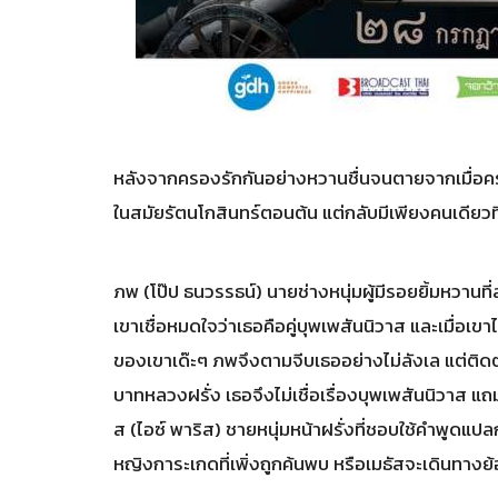
หลังจากครองรักกันอย่างหวานชื่นจนตายจากเมื่อครั้
ในสมัยรัตนโกสินทร์ตอนต้น แต่กลับมีเพียงคนเดียวที่
ภพ (โป๊ป ธนวรรธน์) นายช่างหนุ่มผู้มีรอยยิ้มหวา
เขาเชื่อหมดใจว่าเธอคือคู่บุพเพสันนิวาส และเมื่อเขา
ของเขาเด๊ะๆ ภพจึงตามจีบเธออย่างไม่ลังเล แต่ติดต
บาทหลวงฝรั่ง เธอจึงไม่เชื่อเรื่องบุพเพสันนิวาส แ
ส (ไอซ์ พาริส) ชายหนุ่มหน้าฝรั่งที่ชอบใช้คำพูด
หญิงการะเกดที่เพิ่งถูกค้นพบ หรือเมธัสจะเดินทา