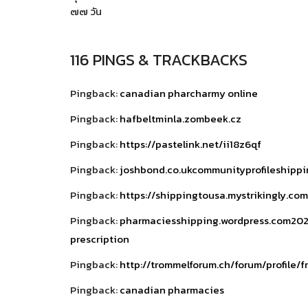
๗๗ วัน
116 PINGS & TRACKBACKS
Pingback:
canadian pharcharmy online
Pingback:
hafbeltminla.zombeek.cz
Pingback:
https://pastelink.net/ii18z6qf
Pingback:
joshbond.co.ukcommunityprofileshipp
Pingback:
https://shippingtousa.mystrikingly.com
Pingback:
pharmaciesshipping.wordpress.com20
prescription
Pingback:
http://trommelforum.ch/forum/profile/
Pingback:
canadian pharmacies