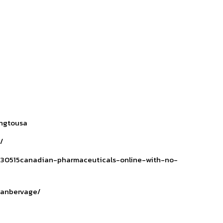
ingtousa
/
230515canadian-pharmaceuticals-online-with-no-
franbervage/