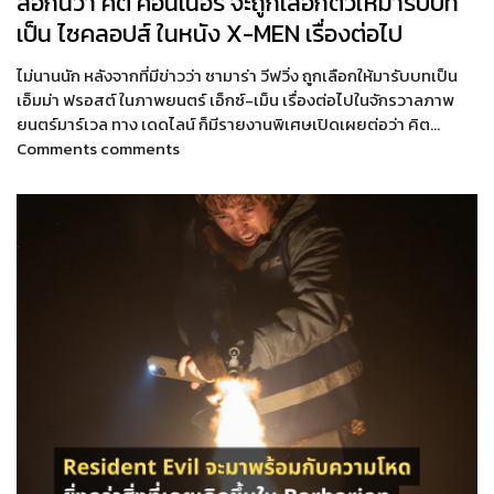
ลือกันว่า คิต คอนเนอร์ จะถูกเลือกตัวให้มารับบท
เป็น ไซคลอปส์ ในหนัง X-MEN เรื่องต่อไป
ไม่นานนัก หลังจากที่มีข่าวว่า ซามาร่า วีฟวิ่ง ถูกเลือกให้มารับบทเป็น
เอ็มม่า ฟรอสต์ ในภาพยนตร์ เอ็กซ์-เม็น เรื่องต่อไปในจักรวาลภาพ
ยนตร์มาร์เวล ทาง เดดไลน์ ก็มีรายงานพิเศษเปิดเผยต่อว่า คิต…
Comments comments