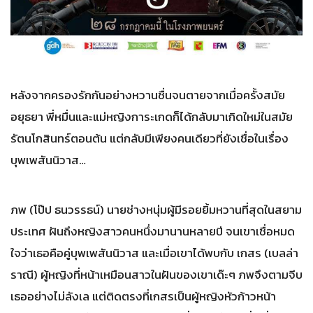
หลังจากครองรักกันอย่างหวานชื่นจนตายจากเมื่อครั้งสมัย
อยุธยา พี่หมื่นและแม่หญิงการะเกดก็ได้กลับมาเกิดใหม่ในสมัย
รัตนโกสินทร์ตอนต้น แต่กลับมีเพียงคนเดียวที่ยังเชื่อในเรื่อง
บุพเพสันนิวาส…
ภพ (โป๊ป ธนวรรธน์) นายช่างหนุ่มผู้มีรอยยิ้มหวานที่สุดในสยาม
ประเทศ ฝันถึงหญิงสาวคนหนึ่งมานานหลายปี จนเขาเชื่อหมด
ใจว่าเธอคือคู่บุพเพสันนิวาส และเมื่อเขาได้พบกับ เกสร (เบลล่า
ราณี) ผู้หญิงที่หน้าเหมือนสาวในฝันของเขาเด๊ะๆ ภพจึงตามจีบ
เธออย่างไม่ลังเล แต่ติดตรงที่เกสรเป็นผู้หญิงหัวก้าวหน้า