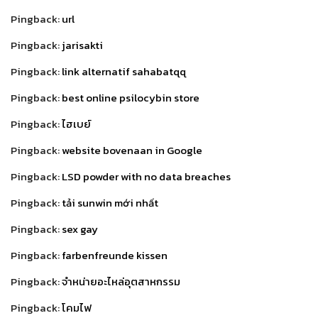
Pingback:
url
Pingback:
jarisakti
Pingback:
link alternatif sahabatqq
Pingback:
best online psilocybin store
Pingback:
ไฮเบย์
Pingback:
website bovenaan in Google
Pingback:
LSD powder with no data breaches
Pingback:
tải sunwin mới nhất
Pingback:
sex gay
Pingback:
farbenfreunde kissen
Pingback:
จำหน่ายอะไหล่อุตสาหกรรม
Pingback:
โคมไฟ