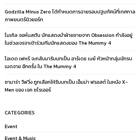
Godzilla Minus Zero ได้กำหนดการฉายรอบปฐมทัศน์ที่เทศกาล
ภาพยนตร์นิวยอร์ก
ไมเคิล จอห์นสตัน นักแสดงนำฝ่ายชายจาก Obsession กำลังอยู่
ในช่วงเจรจาเข้าร่วมทีมนักแสดงของ The Mummy 4
โอเดด เฟหร์ จะกลับมารับบทเป็น อาร์เดธ เบย์ หัวหน้ากลุ่มนักรบ
เมดจาย อีกครั้ง ใน The Mummy 4
ซามาร่า วีฟวิ่ง ถูกเลือกให้รับบทเป็น เอ็มม่า ฟรอสต์ ในหนัง X-
Men ของ เจค ชไรเออร์
CATEGORIES
Event
Event & Music