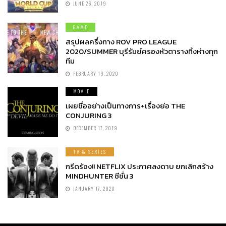
JUNE 26, 2019
GAME
สรุปผลครึ่งทาง ROV PRO LEAGUE
2020/SUMMER บุรีรัมย์ครองหัวตารางทิ้งห่างทุก
ทีม
FEBRUARY 19, 2020
MOVIE
เผยชื่ออย่างเป็นทางการ+เรื่องย่อ THE
CONJURING 3
DECEMBER 17, 2019
TV & SERIES
กรีดร้อง!! NETFLIX ประกาศลงดาบ ยกเลิกสร้าง
MINDHUNTER ซีซั่น 3
JANUARY 17, 2020