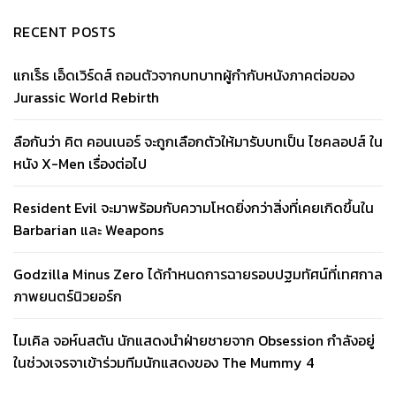
RECENT POSTS
แกเร็ธ เอ็ดเวิร์ดส์ ถอนตัวจากบทบาทผู้กำกับหนังภาคต่อของ
Jurassic World Rebirth
ลือกันว่า คิต คอนเนอร์ จะถูกเลือกตัวให้มารับบทเป็น ไซคลอปส์ ใน
หนัง X-Men เรื่องต่อไป
Resident Evil จะมาพร้อมกับความโหดยิ่งกว่าสิ่งที่เคยเกิดขึ้นใน
Barbarian และ Weapons
Godzilla Minus Zero ได้กำหนดการฉายรอบปฐมทัศน์ที่เทศกาล
ภาพยนตร์นิวยอร์ก
ไมเคิล จอห์นสตัน นักแสดงนำฝ่ายชายจาก Obsession กำลังอยู่
ในช่วงเจรจาเข้าร่วมทีมนักแสดงของ The Mummy 4