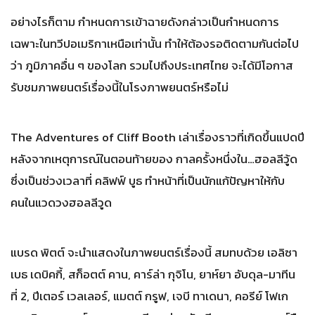
อย่างไรก็ตาม กำหนดการเข้าฉายดังกล่าวเป็นกำหนดการ
เฉพาะในทวีปอเมริกาเหนือเท่านั้น ทำให้ต้องรอติดตามกันต่อไป
ว่า ภูมิภาคอื่น ๆ ของโลก รวมไปถึงประเทศไทย จะได้มีโอกาส
รับชมภาพยนตร์เรื่องนี้ในโรงภาพยนตร์หรือไม่
The Adventures of Cliff Booth เล่าเรื่องราวที่เกิดขึ้นแปดปี
หลังจากเหตุการณ์ในตอนท้ายของ กาลครั้งหนึ่งใน…ฮอลลีวู้ด
ซึ่งเป็นช่วงเวลาที่ คลิฟฟ์ บูธ ทำหน้าที่เป็นนักแก้ปัญหาให้กับ
คนในแวดวงฮอลลีวูด
แบรด พิตต์ จะนำแสดงในภาพยนตร์เรื่องนี้ สมทบด้วย เอลิซา
เบธ เดบิคกี้, สก็อตต์ คาน, คาร์ล่า กุจิโน, ยาห์ยา อับดุล-มาทีน
ที่ 2, ปีเตอร์ เวลเลอร์, แมตต์ กรูฟ, เจบี ทาเดนา, คอรีย์ โฟเก