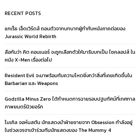
RECENT POSTS
แกเร็ธ เอ็ดเวิร์ดส์ ถอนตัวจากบทบาทผู้กำกับหนังภาคต่อของ
Jurassic World Rebirth
ลือกันว่า คิต คอนเนอร์ จะถูกเลือกตัวให้มารับบทเป็น ไซคลอปส์ ใน
หนัง X-Men เรื่องต่อไป
Resident Evil จะมาพร้อมกับความโหดยิ่งกว่าสิ่งที่เคยเกิดขึ้นใน
Barbarian และ Weapons
Godzilla Minus Zero ได้กำหนดการฉายรอบปฐมทัศน์ที่เทศกาล
ภาพยนตร์นิวยอร์ก
ไมเคิล จอห์นสตัน นักแสดงนำฝ่ายชายจาก Obsession กำลังอยู่
ในช่วงเจรจาเข้าร่วมทีมนักแสดงของ The Mummy 4