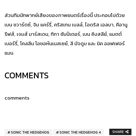
ส่วนทีมนักพากย์เสียงของภาพยนตร์เรื่องนี้ ประกอบไปด้วย
เบน ชวาร์ตซ์, จิม แคร์รี่, คริสเทน เบลล์, ไอดริส เอลบา, คีอานู
รีฟส์, เจมส์ มาร์สเดน, ทิกา ซัมป์เตอร์, เบน คิงสลีย์, แมตต์
เบอร์รี่, โคลลีน โอชอห์นเนสเซย์, ลี มัจดูบ และ นิค ออฟเฟอร์
แมน
COMMENTS
comments
SHARE
SONIC THE HEDGEHOG
SONIC THE HEDGEHOG 4