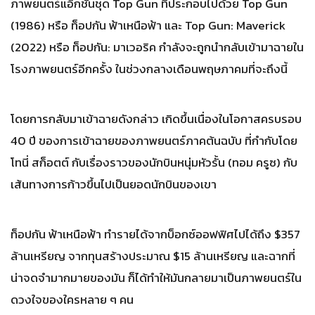
ภาพยนตร์แอ็กชันชุด Top Gun ที่ประกอบไปด้วย Top Gun
(1986) หรือ ท็อปกัน ฟ้าเหนือฟ้า และ Top Gun: Maverick
(2022) หรือ ท็อปกัน: มาเวอริค กำลังจะถูกนำกลับเข้ามาฉายใน
โรงภาพยนตร์อีกครั้ง ในช่วงกลางเดือนพฤษภาคมที่จะถึงนี้
โดยการกลับมาเข้าฉายดังกล่าว เกิดขึ้นเนื่องในโอกาสครบรอบ
40 ปี ของการเข้าฉายของภาพยนตร์ภาคต้นฉบับ ที่กำกับโดย
โทนี่ สก็อตต์ กับเรื่องราวของนักบินหนุ่มหัวรั้น (ทอม ครูซ) กับ
เส้นทางการก้าวขึ้นไปเป็นยอดนักบินของเขา
ท็อปกัน ฟ้าเหนือฟ้า ทำรายได้จากบ็อกซ์ออฟฟิศไปได้ถึง $357
ล้านเหรียญ จากทุนสร้างประมาณ $15 ล้านเหรียญ และฉากที่
น่าจดจำมากมายของมัน ก็ได้ทำให้มันกลายมาเป็นภาพยนตร์ใน
ดวงใจของใครหลาย ๆ คน